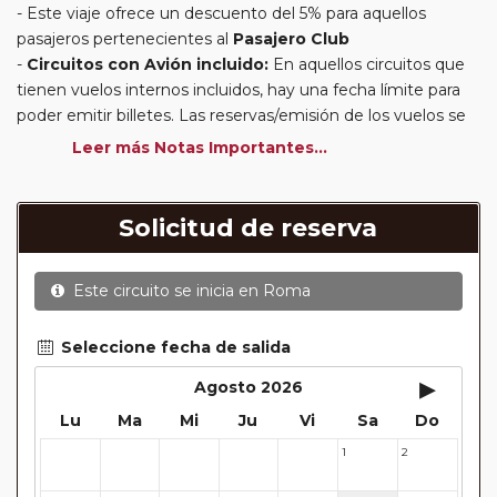
Este viaje ofrece un descuento del 5% para aquellos
pasajeros pertenecientes al
Pasajero Club
Circuitos con Avión incluido:
En aquellos circuitos que
tienen vuelos internos incluidos, hay una fecha límite para
poder emitir billetes. Las reservas/emisión de los vuelos se
realizarán con los datos / documentación presentada por el
Leer más Notas Importantes...
cliente o que conste en su reserva. Una vez realizada la
reserva y emitido el billete, un error posterior en el nombre
o un nombre incompleto, puede provocar la invalidez del
Solicitud de reserva
billete emitido y la necesidad de tener que emitir un nuevo
billete. No nos responsabilizaremos de los gastos
Este circuito se inicia en
Roma
generados de cancelación y nueva emisión. Hacer una
reserva nueva puede implicar la posibilidad de no conseguir
plazas en los mismos vuelos previstos. Las compañías
Seleccione fecha de salida
aéreas se reservan el derecho de que un billete con un
▸
Agosto 2026
nombre que no coincida con el que aparece en el
Lu
Ma
Mi
Ju
Vi
Sa
Do
pasaporte pueda ser motivo para denegar el embarque a
un viajero.
1
2
27
28
29
30
31
Circuitos con Avión / Tren incluidos:
Las compañías