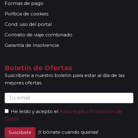
para grupos).
Formas de pago
Otras notas a tener en cuenta:
Política de cookies
Todas nuestras rutas, independientemente del
número de pasajeros, incluyen la presencia de guías
Cond. uso del portal
acompañantes, profesionales con mucha experiencia,
Contrato de viaje combinado
conocimientos y buena disposición para atender al
grupo. Adicionalmente, en las ciudades principales y
Garantía de Insolvencia
según itinerario, contará con la presencia de guías
locales que le permitirán conocer más a fondo la
cultura de los lugares visitados. En ocasiones, los
Boletín de Ofertas
grupos son bilingües (normalmente español y
Suscríbete a nuestro boletín para estar al día de las
portugués), en estos casos nuestros guías
mejores ofertas.
acompañantes podrán dar las explicaciones en dos
idiomas diferentes. Según circuito, le atenderá en su
viaje un único guía-acompañante o bien cambiará de
guía-acompañante en función de la etapa. Los guías
He leído y acepto el
Aviso legal y Protección de
acompañantes siempre estarán presentes en los
Datos
paseos incluidos, pero poseen múltiples funciones y
deben dedicación a la totalidad del grupo y no a una
¡Y bórrate cuando quieras!
Suscribete
persona en particular. En los momentos en que no