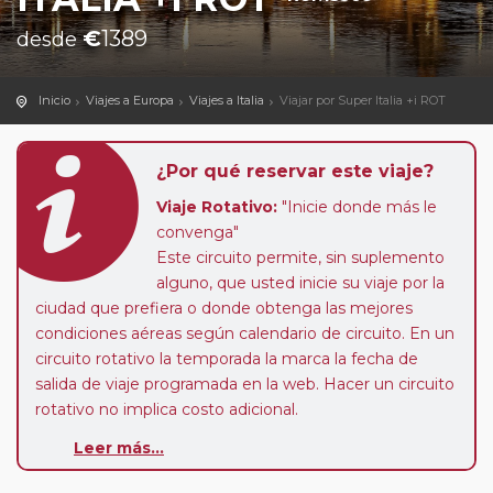
€
1389
desde
Inicio
Viajes a Europa
Viajes a Italia
Viajar por Super Italia +i ROT
¿Por qué reservar este viaje?
Viaje Rotativo:
"Inicie donde más le
convenga"
Este circuito permite, sin suplemento
alguno, que usted inicie su viaje por la
ciudad que prefiera o donde obtenga las mejores
condiciones aéreas según calendario de circuito. En un
circuito rotativo la temporada la marca la fecha de
salida de viaje programada en la web. Hacer un circuito
rotativo no implica costo adicional.
Sectores a Medida:
este circuito le ofrece la
Leer más...
posibilidad de hacer el sector de viaje que más le
interese. Puede usted adquirir desde solo 1 día de viaje.