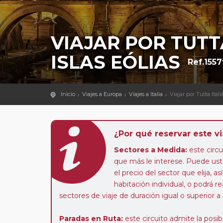
VIAJAR POR TUTTA
ISLAS EÓLIAS
Ref.1557
Inicio
Viajes a Europa
Viajes a Italia
Viajar por Tutta Italia
¿Por qué reservar este vi
Sectores a Medida:
este circui
que más le interese. Puede uste
el precio del sector que elija,
habitación individual, o podrá re
sectores de viaje de duración igual o superior a
Paradas en Ruta:
este circuito admite la pos