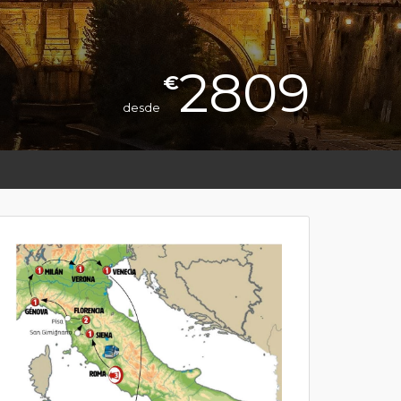
2809
€
desde