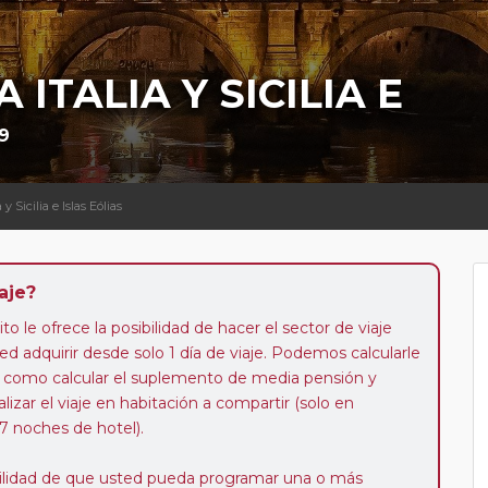
 ITALIA Y SICILIA E
9
 y Sicilia e Islas Eólias
aje?
to le ofrece la posibilidad de hacer el sector de viaje
d adquirir desde solo 1 día de viaje. Podemos calcularle
 así como calcular el suplemento de media pensión y
alizar el viaje en habitación a compartir (solo en
 7 noches de hotel).
ibilidad de que usted pueda programar una o más