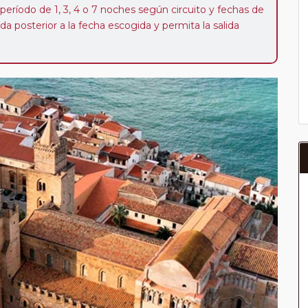
 período de 1, 3, 4 o 7 noches según circuito y fechas de
da posterior a la fecha escogida y permita la salida
 de 40 Euros/52 Dólares por persona. Si la parada se
oveedor no se abonará este suplemento.
a del año, ofrece a los pasajeros que ya hayan viajado
enezcan a nuestro Club de Pasajeros (cuya obtención se
ión en "Mi viaje") o los que estén en luna de miel