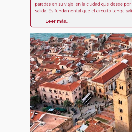
paradas en su viaje, en la ciudad que desee por
salida. Es fundamental que el circuito tenga sali
deseada. El suplemento por parada efectuada es
Leer más...
realiza para tomar otro circuito del mismo pr
Pasajero Club:
este circuito, en cualquier époc
con nosotros en los últimos 3 años y que pert
realiza tras rellenar el cuestionario de satisfacc
contarán con un descuento del 5%.