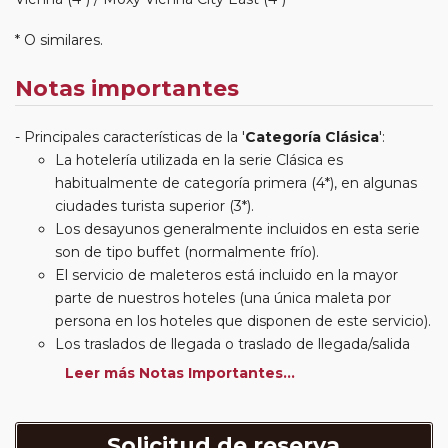
* O similares.
Notas importantes
Principales características de la '
Categoría Clásica
':
La hotelería utilizada en la serie Clásica es
habitualmente de categoría primera (4*), en algunas
ciudades turista superior (3*).
Los desayunos generalmente incluidos en esta serie
son de tipo buffet (normalmente frío).
El servicio de maleteros está incluido en la mayor
parte de nuestros hoteles (una única maleta por
persona en los hoteles que disponen de este servicio).
Los traslados de llegada o traslado de llegada/salida
estarán incluidos según itinerario.
Leer más Notas Importantes...
Usted podrá elegir, en muchos circuitos clásicos
Europeos, añadir a su reserva si lo desea el
suplemento de media pensión (incluirá un número de
Solicitud de reserva