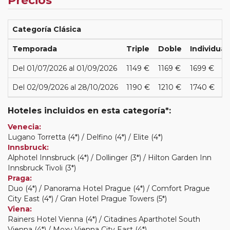
Precios
Categoría Clásica
Temporada
Triple
Doble
Individual
Del 01/07/2026 al 01/09/2026
1149 €
1169 €
1699 €
Del 02/09/2026 al 28/10/2026
1190 €
1210 €
1740 €
Hoteles incluidos en esta categoría*:
Venecia:
Lugano Torretta (4*) / Delfino (4*) / Elite (4*)
Innsbruck:
Alphotel Innsbruck (4*) / Dollinger (3*) / Hilton Garden Inn
Innsbruck Tivoli (3*)
Praga:
Duo (4*) / Panorama Hotel Prague (4*) / Comfort Prague
City East (4*) / Gran Hotel Prague Towers (5*)
Viena:
Rainers Hotel Vienna (4*) / Citadines Aparthotel South
Vienna (4*) / Moxy Vienna City East (4*)