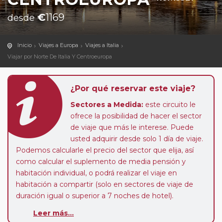
€
1169
desde
Inicio
Viajes a Europa
Viajes a Italia
Viajar por Norte De Italia Y Centroeuropa
¿Por qué reservar este viaje?
Sectores a Medida:
este circuito le
ofrece la posibilidad de hacer el sector
de viaje que más le interese. Puede
usted adquirir desde solo 1 día de viaje.
Podemos calcularle el precio del sector que elija, así
como calcular el suplemento de media pensión y
habitación individual, o podrá realizar el viaje en
habitación a compartir (solo en sectores de viaje de
duración igual o superior a 7 noches de hotel).
Paradas en Ruta:
este circuito admite la posibilidad
Leer más...
de que usted pueda programar una o más paradas en