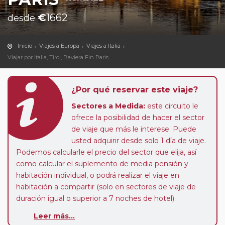
€
1662
desde
Inicio
Viajes a Europa
Viajes a Italia
Viajar por Italia, Tirol, Baviera Fin Paris
¿Por qué reservar este viaje?
Sectores a Medida:
este circuito le
ofrece la posibilidad de hacer el sector
de viaje que más le interese. Puede
usted adquirir desde solo 1 día de viaje.
Podemos calcularle el precio del sector que elija, así
como calcular el suplemento de media pensión y
habitación individual, o podrá realizar el viaje en
habitación a compartir (solo en sectores de viaje de
duración igual o superior a 7 noches de hotel).
Paradas en Ruta:
este circuito admite la posibilidad
Leer más...
de que usted pueda programar una o más paradas en