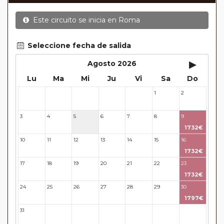
En muchos itinerarios le incluimos algunas cenas. En
Este circuito se inicia en
Roma
circuitos clásicos Europeos normalmente las entradas
a museos y monumentos no se encuentran incluidas
mientras que en viajes regionales y otros viajes
Seleccione fecha de salida
incluimos muchas de las entradas. En todos los
▸
Agosto 2026
circuitos incluimos visitas con guías locales en las
Lu
Ma
Mi
Ju
Vi
Sa
Do
principales ciudades, en muchos incluimos diferentes
actividades y otros medios de transporte (funiculares,
1
2
27
28
29
30
31
tren, barcos, etc.). Verifíquelo en cada itinerario.
Este viaje admite la posibilidad de realizar
Paradas en
3
4
5
6
7
8
9
Ruta
1732€
Este viaje admite la posibilidad de realizar
Sectores a
10
11
12
13
14
15
16
Medida
1732€
Este viaje ofrece un descuento del 5% para aquellos
17
18
19
20
21
22
23
pasajeros pertenecientes al
Pasajero Club
1732€
Circuitos con Avión incluido:
En aquellos circuitos que
24
25
26
27
28
29
30
tienen vuelos internos incluidos, hay una fecha límite para
1797€
poder emitir billetes. Las reservas/emisión de los vuelos se
31
32
33
34
35
36
37
realizarán con los datos / documentación presentada por el