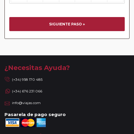
cliente o que conste en su reserva. Una vez realizada la
reserva y emitido el billete, un error posterior en el nombre
o un nombre incompleto, puede provocar la invalidez del
billete emitido y la necesidad de tener que emitir un nuevo
SIGUIENTE PASO »
billete. No nos responsabilizaremos de los gastos
generados de cancelación y nueva emisión. Hacer una
reserva nueva puede implicar la posibilidad de no conseguir
plazas en los mismos vuelos previstos. Las compañías
aéreas se reservan el derecho de que un billete con un
nombre que no coincida con el que aparece en el
¿Necesitas Ayuda?
pasaporte pueda ser motivo para denegar el embarque a
un viajero.
(+34) 958 170 485
Circuitos con Avión / Tren incluidos:
Las compañías
(+34) 676 231 066
aéreas aceptan facturar un bulto de un máximo 20 kg por
persona. En caso de llevar sobrepeso, deberá abonar
info@viajas.com
directamente el exceso de equipaje a la compañía aérea en
el momento de facturar. Recuerde que en estos circuitos
Pasarela de pago seguro
no dispondrá de servicio de maleteros en los hoteles a la
llegada y salida del aeropuerto/ estación de tren.
En los
Circuitos con Crucero
dispondrá de días libres