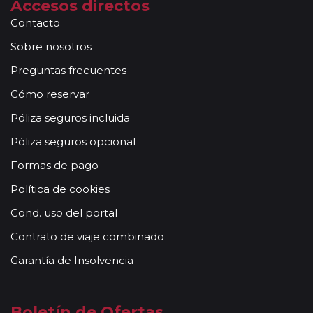
Accesos directos
para poder disfrutar por su cuenta en las ciudades más
Contacto
activas y bellas de Europa. Durante estos días, no estarán
Sobre nosotros
acompañados de nuestros guías. En caso de circuitos con
vuelos incluidos, éstos se emitirán en base a los datos/
Preguntas frecuentes
documentación entregada.
Cómo reservar
Reservas a compartir:
serán aceptadas reservas "A
Compartir" de viajeros individuales en todos nuestros
Póliza seguros incluida
circuitos de la Serie Clásica y Premier existiendo un
Póliza seguros opcional
suplemento de 35 Euros / 45 USD. No se aceptarán reservas
a compartir en la Serie Turista, los "Minipaquetes", y los
Formas de pago
viajes combinados con crucero, paquetes con islas (Griegas
Política de cookies
o Madeira) así como paquetes por Oriente Medio, Asia y
África. Tampoco se aceptan reservas a compartir en las
Cond. uso del portal
noches adicionales a los circuitos. Se facturará el
Contrato de viaje combinado
suplemento de habitación individual devengado por la
ciudad de incorporación / salida de circuito, cuando las
Garantía de Insolvencia
fechas de incorporación / salida no sean las mismas que se
indican en la ruta detallada. En caso de tomar un sector de
viaje, se aceptan reservas a compartir solamente si la
Boletín de Ofertas