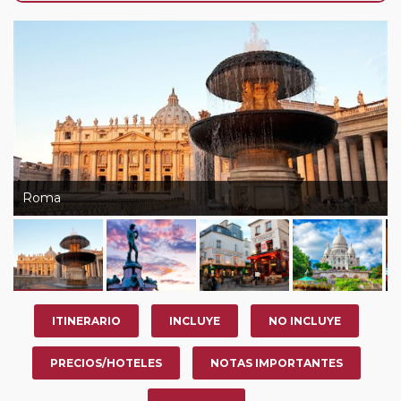
su viaje, en la ciudad que desee por período de 1, 3, 4 o
7 noches según circuito y fechas de salida. Es
fundamental que el circuito tenga salida posterior a la
fecha escogida y permita la salida deseada. El
suplemento por parada efectuada es de 40 Euros/52
Dólares por persona. Si la parada se realiza para tomar
otro circuito del mismo proveedor no se abonará este
suplemento.
Pasajero Club:
este circuito, en cualquier época del
Roma
año, ofrece a los pasajeros que ya hayan viajado con
nosotros en los últimos 3 años y que pertenezcan a
nuestro Club de Pasajeros (cuya obtención se realiza
tras rellenar el cuestionario de satisfacción en "Mi viaje")
o los que estén en luna de miel contarán con un
descuento del 5%.
ITINERARIO
INCLUYE
NO INCLUYE
PRECIOS/HOTELES
NOTAS IMPORTANTES