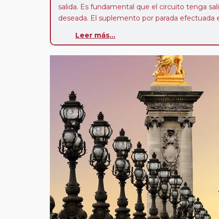
salida. Es fundamental que el circuito tenga sali
deseada. El suplemento por parada efectuada es
realiza para tomar otro circuito del mismo pr
Leer más...
Pasajero Club:
este circuito, en cualquier époc
con nosotros en los últimos 3 años y que pert
realiza tras rellenar el cuestionario de satisfacc
contarán con un descuento del 5%.