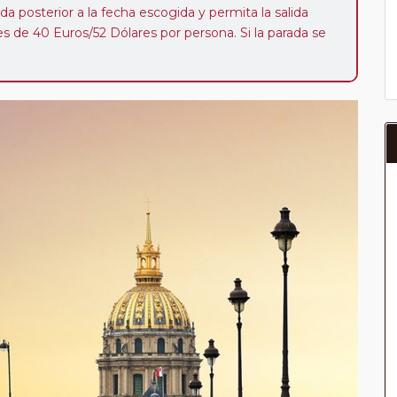
da posterior a la fecha escogida y permita la salida
 de 40 Euros/52 Dólares por persona. Si la parada se
oveedor no se abonará este suplemento.
a del año, ofrece a los pasajeros que ya hayan viajado
enezcan a nuestro Club de Pasajeros (cuya obtención se
ión en "Mi viaje") o los que estén en luna de miel