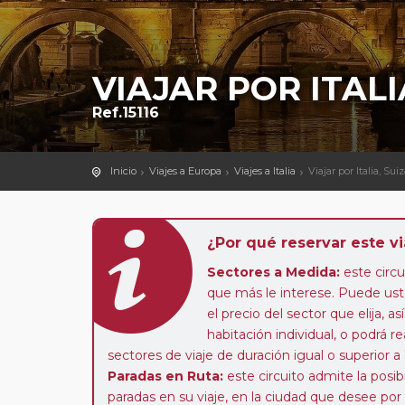
VIAJAR POR ITALIA
Ref.15116
Inicio
Viajes a Europa
Viajes a Italia
Viajar por Italia, Sui
¿Por qué reservar este vi
Sectores a Medida:
este circui
que más le interese. Puede uste
el precio del sector que elija,
habitación individual, o podrá re
sectores de viaje de duración igual o superior a
Paradas en Ruta:
este circuito admite la pos
paradas en su viaje, en la ciudad que desee por