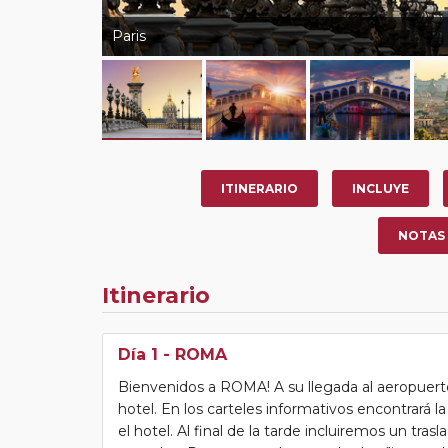
Paris
ITINERARIO
INCLUYE
NOTAS
Itinerario
Día 1
- ROMA
Bienvenidos a ROMA! A su llegada al aeropuerto
hotel. En los carteles informativos encontrará 
el hotel. Al final de la tarde incluiremos un tras