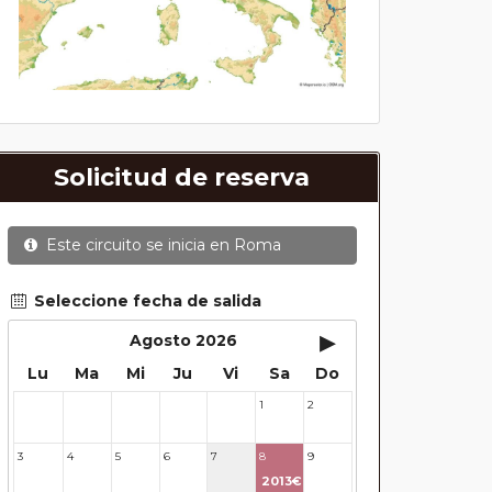
Solicitud de reserva
Este circuito se inicia en
Roma
Seleccione fecha de salida
▸
Agosto 2026
Lu
Ma
Mi
Ju
Vi
Sa
Do
1
2
27
28
29
30
31
3
4
5
6
7
8
9
2013€