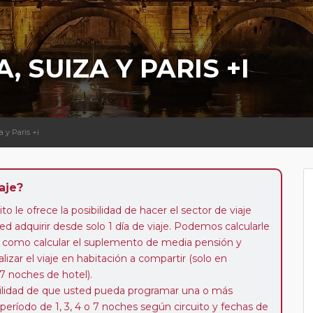
, SUIZA Y PARIS +I
za y Paris +i
aje?
to le ofrece la posibilidad de hacer el sector de viaje
d adquirir desde solo 1 día de viaje. Podemos calcularle
 así como calcular el suplemento de media pensión y
alizar el viaje en habitación a compartir (solo en
 7 noches de hotel).
ibilidad de que usted pueda programar una o más
 período de 1, 3, 4 o 7 noches según circuito y fechas de