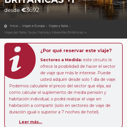
€
3692
desde
Inicio
Viajes a Europa
Viajes a Italia
Viajar por Italia, Suiza, Francia y Maravillas Británicas +i
¿Por qué reservar este viaje?
Sectores a Medida:
este circuito le
ofrece la posibilidad de hacer el sector
de viaje que más le interese. Puede
usted adquirir desde solo 1 día de viaje.
Podemos calcularle el precio del sector que elija, así
como calcular el suplemento de media pensión y
habitación individual, o podrá realizar el viaje en
habitación a compartir (solo en sectores de viaje de
duración igual o superior a 7 noches de hotel).
Paradas en Ruta:
este circuito admite la posibilidad
Leer más...
de que usted pueda programar una o más paradas en