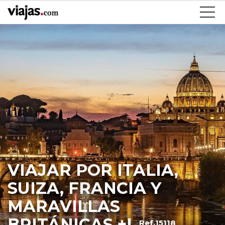
VIAJAR POR ITALIA,
SUIZA, FRANCIA Y
MARAVILLAS
BRITÁNICAS +I
Ref.15118