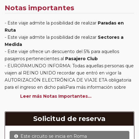
Notas importantes
Este viaje admite la posibilidad de realizar
Paradas en
Ruta
Este viaje admite la posibilidad de realizar
Sectores a
Medida
Este viaje ofrece un descuento del 5% para aquellos
pasajeros pertenecientes al
Pasajero Club
EUROPAMUNDO INFORMA: Todas aquellas personas que
viajen al REINO UNIDO recordar que entró en vigor la
AUTORIZACIÓN ELECTRÓNICA DE VIAJE ETA obligatoria
para el ingreso en dicho paísPara más información sobre
este requisito y cómo realizar su solicitud, le invitamos a
Leer más Notas Importantes...
visitar el siguiente enlace oficial:
https://www.gov.uk/guidance/apply-for-an-electronic-travel-
authorisation-eta
Solicitud de reserva
Circuitos con Avión incluido:
En aquellos circuitos que
tienen vuelos internos incluidos, hay una fecha límite para
Este circuito se inicia en
Roma
poder emitir billetes. Las reservas/emisión de los vuelos se