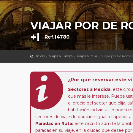
VIAJAR POR DE 
+I
Ref.14780
Inicio
Viajes a Europa
Viajes a Italia
Viajar por De Roma
¿Por qué reservar este vi
Sectores a Medida:
este circui
que más le interese. Puede uste
el precio del sector que elija,
habitación individual, o podrá re
sectores de viaje de duración igual o superior a
Paradas en Ruta:
este circuito admite la pos
paradas en su viaje, en la ciudad que desee por