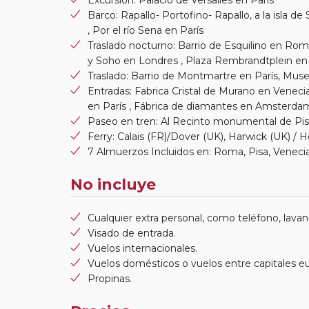
Barco: Rapallo- Portofino- Rapallo, a la isla d
, Por el río Sena en París
Traslado nocturno: Barrio de Esquilino en Ro
y Soho en Londres , Plaza Rembrandtplein 
Traslado: Barrio de Montmartre en París, Mus
Entradas: Fabrica Cristal de Murano en Venecia, 
en París , Fábrica de diamantes en Amsterda
Paseo en tren: Al Recinto monumental de Pisa,
Ferry: Calais (FR)/Dover (UK), Harwick (UK) / 
7 Almuerzos Incluidos en: Roma, Pisa, Venecia
No incluye
Cualquier extra personal, como teléfono, lavand
Visado de entrada.
Vuelos internacionales.
Vuelos domésticos o vuelos entre capitales e
Propinas.