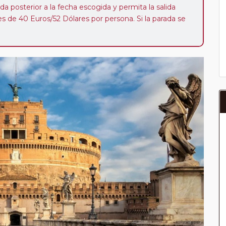
da posterior a la fecha escogida y permita la salida
 de 40 Euros/52 Dólares por persona. Si la parada se
oveedor no se abonará este suplemento.
a del año, ofrece a los pasajeros que ya hayan viajado
enezcan a nuestro Club de Pasajeros (cuya obtención se
ión en "Mi viaje") o los que estén en luna de miel