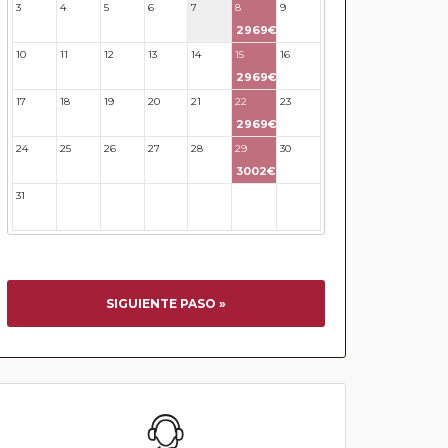
3
4
5
6
7
8
9
2969€
10
11
12
13
14
15
16
2969€
17
18
19
20
21
22
23
2969€
24
25
26
27
28
29
30
3002€
31
32
33
34
35
36
37
SIGUIENTE PASO »