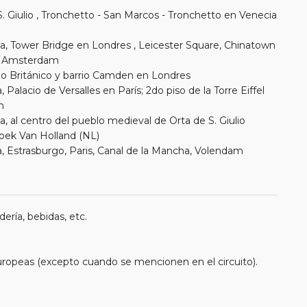
e S. Giulio , Tronchetto - San Marcos - Tronchetto en Venecia
ma, Tower Bridge en Londres , Leicester Square, Chinatown
en Amsterdam
eo Británico y barrio Camden en Londres
Palacio de Versalles en París; 2do piso de la Torre Eiffel
m
 al centro del pueblo medieval de Orta de S. Giulio
Hoek Van Holland (NL)
, Estrasburgo, Paris, Canal de la Mancha, Volendam
ería, bebidas, etc.
uropeas (excepto cuando se mencionen en el circuito).