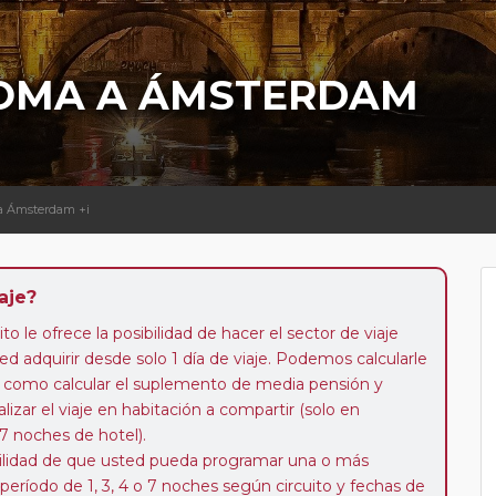
ROMA A ÁMSTERDAM
 a Ámsterdam +i
aje?
to le ofrece la posibilidad de hacer el sector de viaje
d adquirir desde solo 1 día de viaje. Podemos calcularle
 así como calcular el suplemento de media pensión y
alizar el viaje en habitación a compartir (solo en
 7 noches de hotel).
ibilidad de que usted pueda programar una o más
 período de 1, 3, 4 o 7 noches según circuito y fechas de