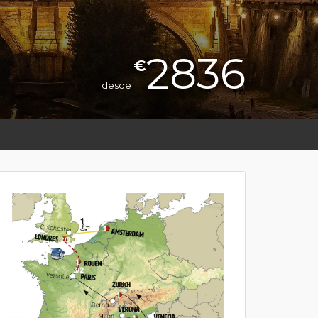
2836
€
desde