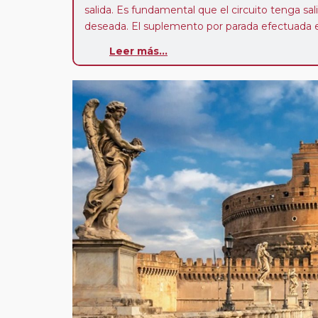
salida. Es fundamental que el circuito tenga sali
deseada. El suplemento por parada efectuada es
realiza para tomar otro circuito del mismo pr
Leer más...
Pasajero Club:
este circuito, en cualquier époc
con nosotros en los últimos 3 años y que pert
realiza tras rellenar el cuestionario de satisfacc
contarán con un descuento del 5%.