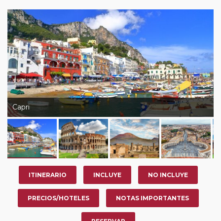
Capri
ITINERARIO
INCLUYE
NO INCLUYE
PRECIOS/HOTELES
NOTAS IMPORTANTES