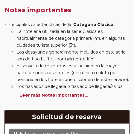
Notas importantes
Principales características de la '
Categoría Clásica
':
La hotelería utilizada en la serie Clásica es
habitualmente de categoría primera (4*), en algunas
ciudades turista superior (3*).
Los desayunos generalmente incluidos en esta serie
son de tipo buffet (normalmente frío).
El servicio de maleteros está incluido en la mayor
parte de nuestros hoteles (una única maleta por
persona en los hoteles que disponen de este servicio).
Los traslados de llegada o traslado de llegada/salida
estarán incluidos según itinerario.
Leer más Notas Importantes...
Usted podrá elegir, en muchos circuitos clásicos
Europeos, añadir a su reserva si lo desea el
suplemento de media pensión (incluirá un número de
Solicitud de reserva
almuerzos o cenas señalado en su itinerario).
En muchos itinerarios le incluimos algunas cenas. En
Este circuito se inicia en
Roma