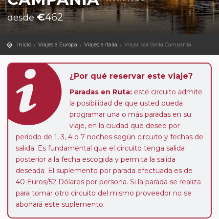
€
462
desde
Inicio
Viajes a Europa
Viajes a Italia
Viajar por Bella Campania
¿Por qué reservar este viaje?
Paradas en Ruta:
este circuito admite
la posibilidad de que usted pueda
programar una o más paradas en su
viaje, en la ciudad que desee por
período de 1, 3, 4 o 7 noches según circuito y fechas de
salida. Es fundamental que el circuito tenga salida
posterior a la fecha escogida y permita la salida
deseada. El suplemento por parada efectuada es de
40 Euros/52 Dólares por persona. Si la parada se realiza
para tomar otro circuito del mismo proveedor no se
abonará este suplemento.