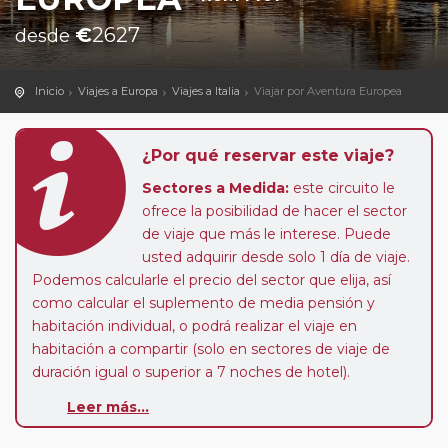
€
2627
desde
Inicio
Viajes a Europa
Viajes a Italia
Viajar por Aventura Europea
¿Por qué reservar este viaje?
Sectores a Medida:
este circuito le
ofrece la posibilidad de hacer el sector
de viaje que más le interese. Puede
usted adquirir desde solo 1 día de viaje.
Podemos calcularle el precio del sector que elija, así
como calcular el suplemento de media pensión y
habitación individual, o podrá realizar el viaje en
habitación a compartir (solo en sectores de viaje de
duración igual o superior a 7 noches de hotel).
Leer más...
Paradas en Ruta:
este circuito admite la posibilidad
de que usted pueda programar una o más paradas en