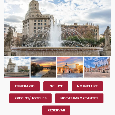
su viaje, en la ciudad que desee por período de 1, 3, 4 o
7 noches según circuito y fechas de salida. Es
fundamental que el circuito tenga salida posterior a la
fecha escogida y permita la salida deseada. El
suplemento por parada efectuada es de 40 Euros/52
Dólares por persona. Si la parada se realiza para tomar
otro circuito del mismo proveedor no se abonará este
suplemento.
Pasajero Club:
este circuito, en cualquier época del
año, ofrece a los pasajeros que ya hayan viajado con
nosotros en los últimos 3 años y que pertenezcan a
nuestro Club de Pasajeros (cuya obtención se realiza
tras rellenar el cuestionario de satisfacción en "Mi viaje")
ITINERARIO
INCLUYE
NO INCLUYE
o los que estén en luna de miel contarán con un
descuento del 5%.
PRECIOS/HOTELES
NOTAS IMPORTANTES
RESERVAR