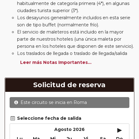
habitualmente de categoría primera (4*), en algunas
ciudades turista superior (3*).
Los desayunos generalmente incluidos en esta serie
son de tipo buffet (normalmente frío).
El servicio de maleteros está incluido en la mayor
parte de nuestros hoteles (una única maleta por
persona en los hoteles que disponen de este servicio).
Los traslados de llegada o traslado de llegada/salida
estarán incluidos según itinerario.
Leer más Notas Importantes...
Usted podrá elegir, en muchos circuitos clásicos
Europeos, añadir a su reserva si lo desea el
suplemento de media pensión (incluirá un número de
Solicitud de reserva
almuerzos o cenas señalado en su itinerario).
En muchos itinerarios le incluimos algunas cenas. En
Este circuito se inicia en
Roma
circuitos clásicos Europeos normalmente las entradas
a museos y monumentos no se encuentran incluidas
mientras que en viajes regionales y otros viajes
Seleccione fecha de salida
incluimos muchas de las entradas. En todos los
▸
Agosto 2026
circuitos incluimos visitas con guías locales en las
Lu
Ma
Mi
Ju
Vi
Sa
Do
principales ciudades, en muchos incluimos diferentes