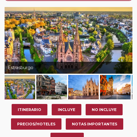
de que usted pueda programar una o más paradas en
su viaje, en la ciudad que desee por período de 1, 3, 4 o
7 noches según circuito y fechas de salida. Es
fundamental que el circuito tenga salida posterior a la
fecha escogida y permita la salida deseada. El
suplemento por parada efectuada es de 40 Euros/52
Dólares por persona. Si la parada se realiza para tomar
otro circuito del mismo proveedor no se abonará este
suplemento.
Estrasburgo
Pasajero Club:
este circuito, en cualquier época del
año, ofrece a los pasajeros que ya hayan viajado con
nosotros en los últimos 3 años y que pertenezcan a
nuestro Club de Pasajeros (cuya obtención se realiza
tras rellenar el cuestionario de satisfacción en "Mi viaje")
ITINERARIO
INCLUYE
NO INCLUYE
o los que estén en luna de miel contarán con un
descuento del 5%.
PRECIOS/HOTELES
NOTAS IMPORTANTES