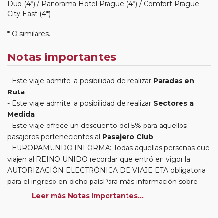
Duo (4*) / Panorama Hotel Prague (4*) / Comfort Prague
City East (4*)
* O similares.
Notas importantes
Este viaje admite la posibilidad de realizar
Paradas en
Ruta
Este viaje admite la posibilidad de realizar
Sectores a
Medida
Este viaje ofrece un descuento del 5% para aquellos
pasajeros pertenecientes al
Pasajero Club
EUROPAMUNDO INFORMA: Todas aquellas personas que
viajen al REINO UNIDO recordar que entró en vigor la
AUTORIZACIÓN ELECTRÓNICA DE VIAJE ETA obligatoria
para el ingreso en dicho paísPara más información sobre
este requisito y cómo realizar su solicitud, le invitamos a
Leer más Notas Importantes...
visitar el siguiente enlace oficial:
https://www.gov.uk/guidance/apply-for-an-electronic-travel-