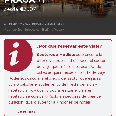
€
3507
desde
Inicio
Viajes a Europa
Viajes a Italia
Viajar por Tour Europeo con Berlín y Praga +i
¿Por qué reservar este viaje?
Sectores a Medida:
este circuito le
ofrece la posibilidad de hacer el sector
de viaje que más le interese. Puede
usted adquirir desde solo 1 día de viaje.
Podemos calcularle el precio del sector que elija, así
como calcular el suplemento de media pensión y
habitación individual, o podrá realizar el viaje en
habitación a compartir (solo en sectores de viaje de
duración igual o superior a 7 noches de hotel).
Leer más...
Paradas en Ruta:
este circuito admite la posibilidad