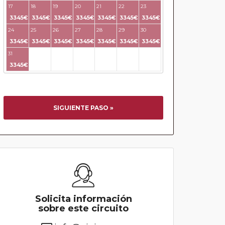
17
18
19
20
21
22
23
3345€
3345€
3345€
3345€
3345€
3345€
3345€
24
25
26
27
28
29
30
3345€
3345€
3345€
3345€
3345€
3345€
3345€
31
32
33
34
35
36
37
3345€
SIGUIENTE PASO »
Solicita información
sobre este circuito