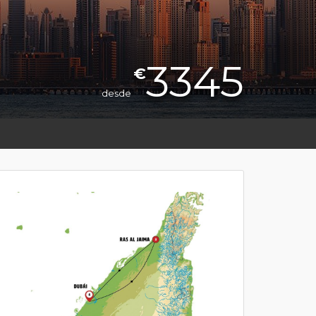
3345
€
desde