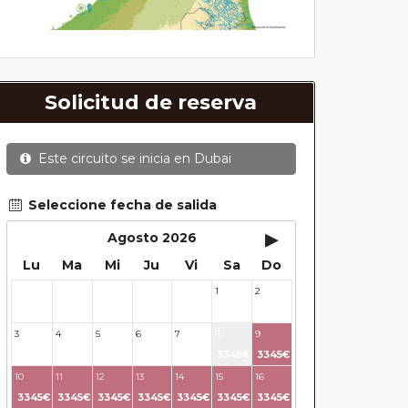
Solicitud de reserva
Este circuito se inicia en
Dubai
Seleccione fecha de salida
▸
Agosto 2026
Lu
Ma
Mi
Ju
Vi
Sa
Do
1
2
27
28
29
30
31
3
4
5
6
7
8
9
3345€
3345€
10
11
12
13
14
15
16
3345€
3345€
3345€
3345€
3345€
3345€
3345€