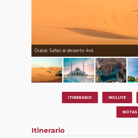
Dubai: Safari al desierto 4x4.
ITINERARIO
INCLUYE
NOTAS
Itinerario