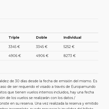
Triple
Doble
Individual
3345 €
3345 €
5252 €
4906 €
4906 €
8273 €
lidez de 30 días desde la fecha de emisión del mismo. Es
o de ser requerido el visado a través de Europamundo
itos que tienen vuelos internos incluidos, hay una fecha
ión de los vuelos se realizarán con los datos /
nste en su reserva. Una vez realizada la reserva y emitido
ombre incompleto, puede provocar la invalidez del billete