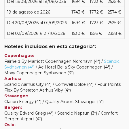
Del 13/08/2026 al 18/08/2026
1694 €
1723 €
2525 €
19 de agosto de 2026
1743 €
1772 €
2574 €
Del 20/08/2026 al 01/09/2026
1694 €
1723 €
2525 €
Del 02/09/2026 al 21/10/2026
1530 €
1556 €
2358 €
Hoteles incluidos en esta categoría*:
Copenhague:
Fairfield By Marriott Copenhagen Nordhavn (4*) /
Scandic
Sydhavnen (4*)
/ Ac Hotel Bella Sky Copenhagen (4*) /
Moxy Copenhagen Sydhavnen (3*)
Aarhus:
Scandic Aarhus City (4*) / Comwell Dolce (4*) / Four Points
Flex By Sheraton Aarhus Viby (4*)
Stavanger:
Clarion Energy (4*) / Quality Airport Stavanger (4*)
Bergen:
Quality Edvard Grieg (4*) / Scandic Neptun (3*) / Comfort
Bergen Airport (4*)
Oslo: