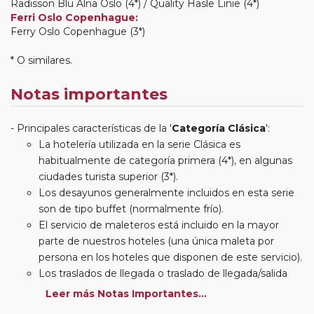
Radisson Blu Alna Oslo (4*) / Quality Hasle Linie (4*)
Ferri Oslo Copenhague:
Ferry Oslo Copenhague (3*)
* O similares.
Notas importantes
Principales características de la '
Categoría Clásica
':
La hotelería utilizada en la serie Clásica es
habitualmente de categoría primera (4*), en algunas
ciudades turista superior (3*).
Los desayunos generalmente incluidos en esta serie
son de tipo buffet (normalmente frío).
El servicio de maleteros está incluido en la mayor
parte de nuestros hoteles (una única maleta por
persona en los hoteles que disponen de este servicio).
Los traslados de llegada o traslado de llegada/salida
estarán incluidos según itinerario.
Leer más Notas Importantes...
Usted podrá elegir, en muchos circuitos clásicos