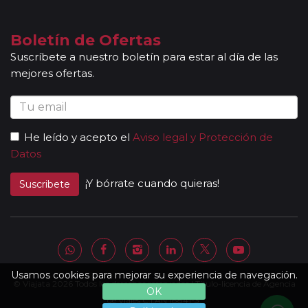
fechas de incorporación / salida no sean las mismas que se
indican en la ruta detallada. En caso de tomar un sector de
viaje, se aceptan reservas a compartir solamente si la
Boletín de Ofertas
duración del sector es de al menos 7 noches de hotel.
Suscríbete a nuestro boletín para estar al día de las
Mayores de 65 años:
las personas mayores de 65 años se
mejores ofertas.
beneficiarán de un descuento del 5% en todos los viajes
programados en temporada baja y durante todo el año en
los circuitos marcados con el símbolo "pasajero club".
Descuentos Niños:
los menores de 3 años no abonan
He leído y acepto el
Aviso legal y Protección de
importe alguno sin tener derecho a servicio alguno
Datos
(atención, el seguro tampoco está incluido). Los padres
abonarán directamente los servicios que pudieran precisar y
¡Y bórrate cuando quieras!
Suscribete
requieran (cuna, etc.). * De 3 a 8 años: Se les ofrece un
descuento del 40% del valor del viaje, el mayor del mercado
(máximo un menor por adulto). * Niños de 9 a 15 años: se les
ofrece un descuento del 10 % en el valor del viaje (no valido
para grupos).
Otras notas a tener en cuenta:
Usamos cookies para mejorar su experiencia de navegación.
© Viajata 2026 Todos los derechos reservados | Título-licencia de Agencia
Todas nuestras rutas, independientemente del
OK
número de pasajeros, incluyen la presencia de guías
de Viajes C.I.AN 18841-3.