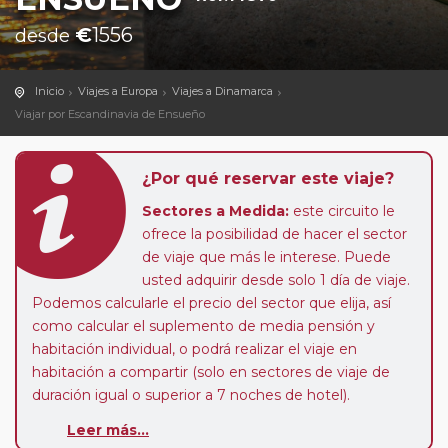
€
1556
desde
Inicio
Viajes a Europa
Viajes a Dinamarca
Viajar por Escandinavia de Ensueño
¿Por qué reservar este viaje?
Sectores a Medida:
este circuito le
ofrece la posibilidad de hacer el sector
de viaje que más le interese. Puede
usted adquirir desde solo 1 día de viaje.
Podemos calcularle el precio del sector que elija, así
como calcular el suplemento de media pensión y
habitación individual, o podrá realizar el viaje en
habitación a compartir (solo en sectores de viaje de
duración igual o superior a 7 noches de hotel).
Paradas en Ruta:
este circuito admite la posibilidad
Leer más...
de que usted pueda programar una o más paradas en