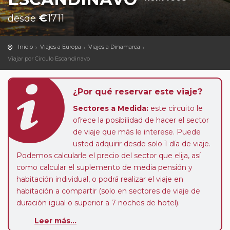
€
1711
desde
Inicio
Viajes a Europa
Viajes a Dinamarca
Viajar por Circulo Escandinavo
¿Por qué reservar este viaje?
Sectores a Medida:
este circuito le
ofrece la posibilidad de hacer el sector
de viaje que más le interese. Puede
usted adquirir desde solo 1 día de viaje.
Podemos calcularle el precio del sector que elija, así
como calcular el suplemento de media pensión y
habitación individual, o podrá realizar el viaje en
habitación a compartir (solo en sectores de viaje de
duración igual o superior a 7 noches de hotel).
Paradas en Ruta:
este circuito admite la posibilidad
Leer más...
de que usted pueda programar una o más paradas en