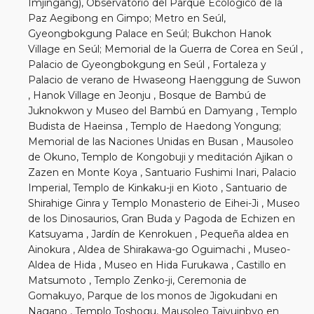
Imjingang), Observatorio del Parque Ecológico de la
Paz Aegibong en Gimpo; Metro en Seúl,
Gyeongbokgung Palace en Seúl; Bukchon Hanok
Village en Seúl; Memorial de la Guerra de Corea en Seúl ,
Palacio de Gyeongbokgung en Seúl , Fortaleza y
Palacio de verano de Hwaseong Haenggung de Suwon
, Hanok Village en Jeonju , Bosque de Bambú de
Juknokwon y Museo del Bambú en Damyang , Templo
Budista de Haeinsa , Templo de Haedong Yongung;
Memorial de las Naciones Unidas en Busan , Mausoleo
de Okuno, Templo de Kongobuji y meditación Ajikan o
Zazen en Monte Koya , Santuario Fushimi Inari, Palacio
Imperial, Templo de Kinkaku-ji en Kioto , Santuario de
Shirahige Ginra y Templo Monasterio de Eihei-Ji , Museo
de los Dinosaurios, Gran Buda y Pagoda de Echizen en
Katsuyama , Jardín de Kenrokuen , Pequeña aldea en
Ainokura , Aldea de Shirakawa-go Oguimachi , Museo-
Aldea de Hida , Museo en Hida Furukawa , Castillo en
Matsumoto , Templo Zenko-ji, Ceremonia de
Gomakuyo, Parque de los monos de Jigokudani en
Nagano , Templo Toshogu, Mausoleo Taiyuinbyo en