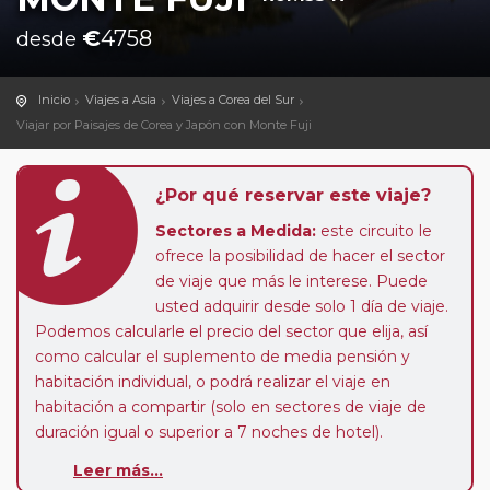
€
4758
desde
Inicio
Viajes a Asia
Viajes a Corea del Sur
Viajar por Paisajes de Corea y Japón con Monte Fuji
¿Por qué reservar este viaje?
Sectores a Medida:
este circuito le
ofrece la posibilidad de hacer el sector
de viaje que más le interese. Puede
usted adquirir desde solo 1 día de viaje.
Podemos calcularle el precio del sector que elija, así
como calcular el suplemento de media pensión y
habitación individual, o podrá realizar el viaje en
habitación a compartir (solo en sectores de viaje de
duración igual o superior a 7 noches de hotel).
Pasajero Club:
este circuito, en cualquier época del
Leer más...
año, ofrece a los pasajeros que ya hayan viajado con