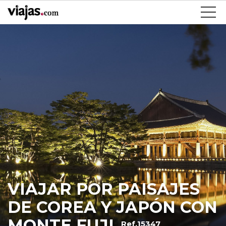
VIAJAR POR PAISAJES
DE COREA Y JAPÓN CON
MONTE FUJI
Ref.15347