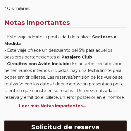
* O similares.
Notas importantes
Este viaje admite la posibilidad de realizar
Sectores a
Medida
Este viaje ofrece un descuento del 5% para aquellos
pasajeros pertenecientes al
Pasajero Club
Circuitos con Avión incluido:
En aquellos circuitos que
tienen vuelos internos incluidos, hay una fecha límite para
poder emitir billetes. Las reservas/emisión de los vuelos se
realizarán con los datos / documentación presentada por el
cliente o que conste en su reserva. Una vez realizada la
reserva y emitido el billete, un error posterior en el nombre
o un nombre incompleto, puede provocar la invalidez del
Leer más Notas Importantes...
billete emitido y la necesidad de tener que emitir un nuevo
billete. No nos responsabilizaremos de los gastos
generados de cancelación y nueva emisión. Hacer una
Solicitud de reserva