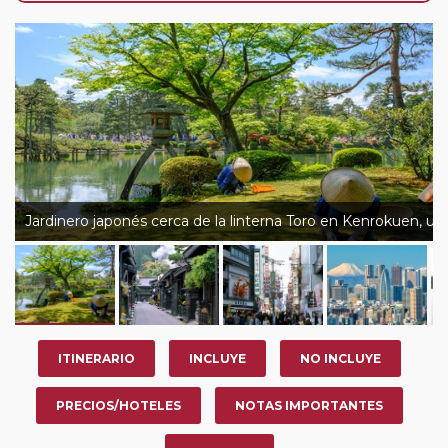
nosotros en los últimos 3 años y que pertenezcan a
nuestro Club de Pasajeros (cuya obtención se realiza
tras rellenar el cuestionario de satisfacción en "Mi viaje")
o los que estén en luna de miel contarán con un
descuento del 5%.
Jardinero japonés cerca de la linterna Toro en Kenrokuen, un
ITINERARIO
INCLUYE
NO INCLUYE
PRECIOS/HOTELES
NOTAS IMPORTANTES