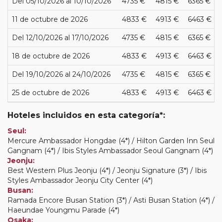
Del 05/10/2026 al 10/10/2026
4735 €
4815 €
6365 €
11 de octubre de 2026
4833 €
4913 €
6463 €
Del 12/10/2026 al 17/10/2026
4735 €
4815 €
6365 €
18 de octubre de 2026
4833 €
4913 €
6463 €
Del 19/10/2026 al 24/10/2026
4735 €
4815 €
6365 €
25 de octubre de 2026
4833 €
4913 €
6463 €
Hoteles incluidos en esta categoría*:
Seul:
Mercure Ambassador Hongdae (4*) / Hilton Garden Inn Seul
Gangnam (4*) / Ibis Styles Ambassador Seoul Gangnam (4*)
Jeonju:
Best Western Plus Jeonju (4*) / Jeonju Signature (3*) / Ibis
Styles Ambassador Jeonju City Center (4*)
Busan:
Ramada Encore Busan Station (3*) / Asti Busan Station (4*) /
Haeundae Youngmu Parade (4*)
Osaka: