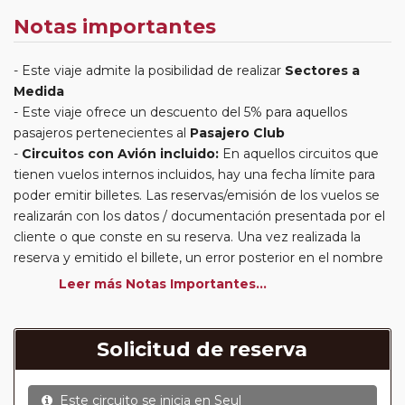
Notas importantes
Este viaje admite la posibilidad de realizar
Sectores a
Medida
Este viaje ofrece un descuento del 5% para aquellos
pasajeros pertenecientes al
Pasajero Club
Circuitos con Avión incluido:
En aquellos circuitos que
tienen vuelos internos incluidos, hay una fecha límite para
poder emitir billetes. Las reservas/emisión de los vuelos se
realizarán con los datos / documentación presentada por el
cliente o que conste en su reserva. Una vez realizada la
reserva y emitido el billete, un error posterior en el nombre
o un nombre incompleto, puede provocar la invalidez del
Leer más Notas Importantes...
billete emitido y la necesidad de tener que emitir un nuevo
billete. No nos responsabilizaremos de los gastos
generados de cancelación y nueva emisión. Hacer una
Solicitud de reserva
reserva nueva puede implicar la posibilidad de no conseguir
plazas en los mismos vuelos previstos. Las compañías
Este circuito se inicia en
Seul
aéreas se reservan el derecho de que un billete con un