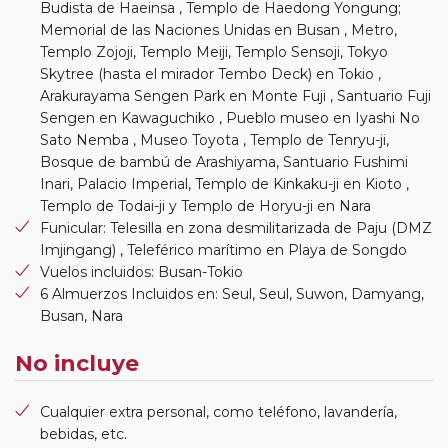
Budista de Haeinsa , Templo de Haedong Yongung;
Memorial de las Naciones Unidas en Busan , Metro,
Templo Zojoji, Templo Meiji, Templo Sensoji, Tokyo
Skytree (hasta el mirador Tembo Deck) en Tokio ,
Arakurayama Sengen Park en Monte Fuji , Santuario Fuji
Sengen en Kawaguchiko , Pueblo museo en Iyashi No
Sato Nemba , Museo Toyota , Templo de Tenryu-ji,
Bosque de bambú de Arashiyama, Santuario Fushimi
Inari, Palacio Imperial, Templo de Kinkaku-ji en Kioto ,
Templo de Todai-ji y Templo de Horyu-ji en Nara
Funicular: Telesilla en zona desmilitarizada de Paju (DMZ
Imjingang) , Teleférico marítimo en Playa de Songdo
Vuelos incluidos: Busan-Tokio
6 Almuerzos Incluidos en: Seul, Seul, Suwon, Damyang,
Busan, Nara
No incluye
Cualquier extra personal, como teléfono, lavandería,
bebidas, etc.