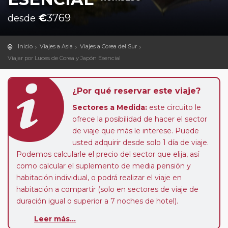
€
3769
desde
Inicio
Viajes a Asia
Viajes a Corea del Sur
Viajar por Luces de Corea y Japón Esencial
¿Por qué reservar este viaje?
Sectores a Medida:
este circuito le
ofrece la posibilidad de hacer el sector
de viaje que más le interese. Puede
usted adquirir desde solo 1 día de viaje.
Podemos calcularle el precio del sector que elija, así
como calcular el suplemento de media pensión y
habitación individual, o podrá realizar el viaje en
habitación a compartir (solo en sectores de viaje de
duración igual o superior a 7 noches de hotel).
Pasajero Club:
este circuito, en cualquier época del
Leer más...
año, ofrece a los pasajeros que ya hayan viajado con