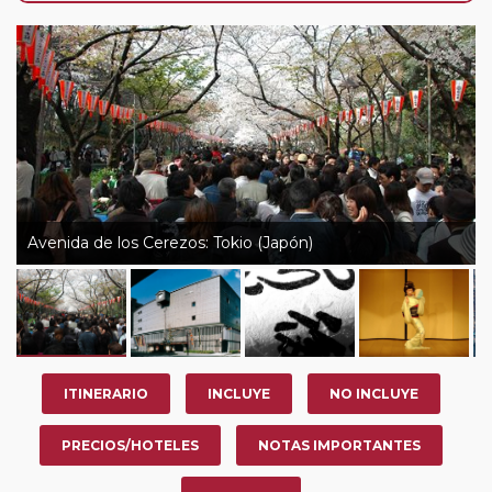
nosotros en los últimos 3 años y que pertenezcan a
nuestro Club de Pasajeros (cuya obtención se realiza
tras rellenar el cuestionario de satisfacción en "Mi viaje")
o los que estén en luna de miel contarán con un
descuento del 5%.
Avenida de los Cerezos: Tokio (Japón)
ITINERARIO
INCLUYE
NO INCLUYE
PRECIOS/HOTELES
NOTAS IMPORTANTES