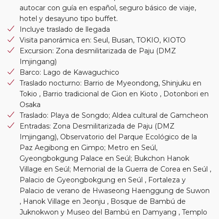
autocar con guía en español, seguro básico de viaje,
hotel y desayuno tipo buffet.
Incluye traslado de llegada
Visita panorámica en: Seul, Busan, TOKIO, KIOTO
Excursion: Zona desmilitarizada de Paju (DMZ
Imjingang)
Barco: Lago de Kawaguchico
Traslado nocturno: Barrio de Myeondong, Shinjuku en
Tokio , Barrio tradicional de Gion en Kioto , Dotonbori en
Osaka
Traslado: Playa de Songdo; Aldea cultural de Gamcheon
Entradas: Zona Desmilitarizada de Paju (DMZ
Imjingang), Observatorio del Parque Ecológico de la
Paz Aegibong en Gimpo; Metro en Seúl,
Gyeongbokgung Palace en Seúl; Bukchon Hanok
Village en Seúl; Memorial de la Guerra de Corea en Seúl ,
Palacio de Gyeongbokgung en Seúl , Fortaleza y
Palacio de verano de Hwaseong Haenggung de Suwon
, Hanok Village en Jeonju , Bosque de Bambú de
Juknokwon y Museo del Bambú en Damyang , Templo