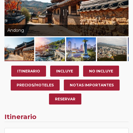
Andong
ITINERARIO
INCLUYE
NO INCLUYE
PRECIOS/HOTELES
NOTAS IMPORTANTES
RESERVAR
Itinerario