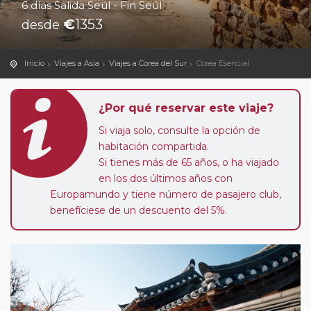
6 días Salida Seúl - Fin Seúl
€
1353
desde
Inicio
Viajes a Asia
Viajes a Corea del Sur
Corea Esencial
¿Por qué reservar este viaje?
Si viaja solo, consulte la opción de
habitación compartida.
Si tienes más de 65 años, o ha viajado
en los dos últimos años con
Europamundo y tiene número de pasajero club,
benefíciese de un descuento del 5%.