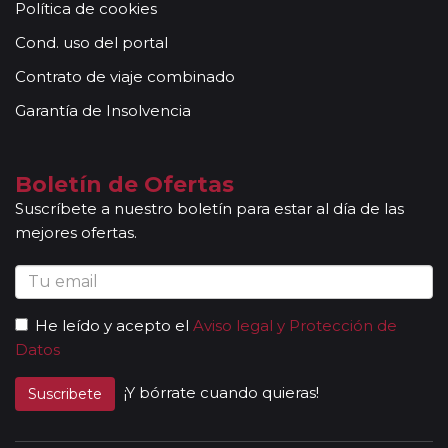
Política de cookies
conocimientos y buena disposición para atender al
grupo. Adicionalmente, en las ciudades principales y
Cond. uso del portal
según itinerario, contará con la presencia de guías
Contrato de viaje combinado
locales que le permitirán conocer más a fondo la
cultura de los lugares visitados. En ocasiones, los
Garantía de Insolvencia
grupos son bilingües (normalmente español y
portugués), en estos casos nuestros guías
acompañantes podrán dar las explicaciones en dos
Boletín de Ofertas
idiomas diferentes. Según circuito, le atenderá en su
Suscríbete a nuestro boletín para estar al día de las
viaje un único guía-acompañante o bien cambiará de
mejores ofertas.
guía-acompañante en función de la etapa. Los guías
acompañantes siempre estarán presentes en los
paseos incluidos, pero poseen múltiples funciones y
deben dedicación a la totalidad del grupo y no a una
He leído y acepto el
Aviso legal y Protección de
persona en particular. En los momentos en que no
Datos
existen servicios incluidos en el programa, nuestros
guías pueden encontrarse realizando funciones bien
¡Y bórrate cuando quieras!
Suscribete
de coordinación, bien para otros grupos diferentes y
por tanto no estar disponibles en un momento