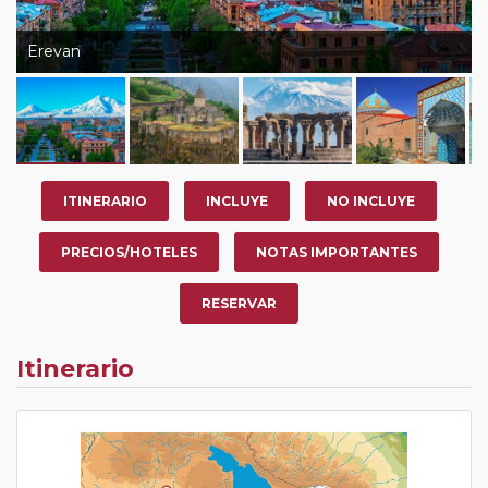
Erevan
ITINERARIO
INCLUYE
NO INCLUYE
PRECIOS/HOTELES
NOTAS IMPORTANTES
RESERVAR
Itinerario