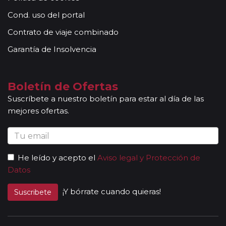
grupos son bilingües (normalmente español y
Cond. uso del portal
portugués), en estos casos nuestros guías
Contrato de viaje combinado
acompañantes podrán dar las explicaciones en dos
idiomas diferentes. Según circuito, le atenderá en su
Garantía de Insolvencia
viaje un único guía-acompañante o bien cambiará de
guía-acompañante en función de la etapa. Los guías
acompañantes siempre estarán presentes en los
Boletín de Ofertas
paseos incluidos, pero poseen múltiples funciones y
Suscríbete a nuestro boletín para estar al día de las
deben dedicación a la totalidad del grupo y no a una
mejores ofertas.
persona en particular. En los momentos en que no
existen servicios incluidos en el programa, nuestros
guías pueden encontrarse realizando funciones bien
de coordinación, bien para otros grupos diferentes y
He leído y acepto el
Aviso legal y Protección de
por tanto no estar disponibles en un momento
Datos
determinado.
Al completar el pago de su viaje y una vez le
¡Y bórrate cuando quieras!
Suscribete
enviemos la documentación, se le facilitará una
página web donde encontrará el detalle de su
itinerario con lo que incluye su viaje, listado de hoteles