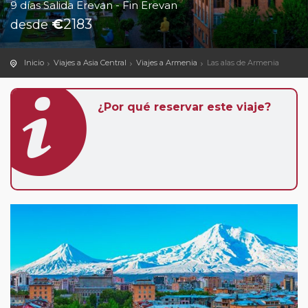
9 días Salida Erevan - Fin Erevan
€
2183
desde
Inicio
Viajes a Asia Central
Viajes a Armenia
Las alas de Armenia
¿Por qué reservar este viaje?