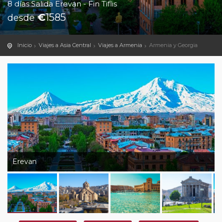
8 días Salida Erevan - Fin Tiflis
€
1585
desde
Inicio
Viajes a Asia Central
Viajes a Armenia
Armenia y Georgia
Erevan