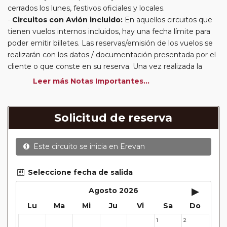
cerrados los lunes, festivos oficiales y locales.
Circuitos con Avión incluido:
En aquellos circuitos que
tienen vuelos internos incluidos, hay una fecha límite para
poder emitir billetes. Las reservas/emisión de los vuelos se
realizarán con los datos / documentación presentada por el
cliente o que conste en su reserva. Una vez realizada la
reserva y emitido el billete, un error posterior en el nombre
Leer más Notas Importantes...
o un nombre incompleto, puede provocar la invalidez del
billete emitido y la necesidad de tener que emitir un nuevo
billete. No nos responsabilizaremos de los gastos
Solicitud de reserva
generados de cancelación y nueva emisión. Hacer una
reserva nueva puede implicar la posibilidad de no conseguir
Este circuito se inicia en
Erevan
plazas en los mismos vuelos previstos. Las compañías
aéreas se reservan el derecho de que un billete con un
nombre que no coincida con el que aparece en el
Seleccione fecha de salida
pasaporte pueda ser motivo para denegar el embarque a
▸
Agosto 2026
un viajero.
Lu
Ma
Mi
Ju
Vi
Sa
Do
Circuitos con Avión / Tren incluidos:
Las compañías
aéreas aceptan facturar un bulto de un máximo 20 kg por
1
2
27
28
29
30
31