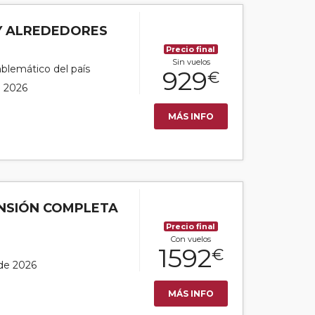
Y ALREDEDORES
Precio final
Sin vuelos
blemático del país
929
€
e 2026
MÁS INFO
ENSIÓN COMPLETA
Precio final
Con vuelos
1592
€
 de 2026
MÁS INFO