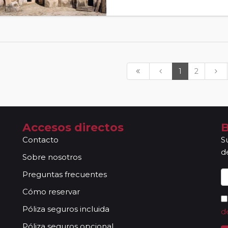
1
2
Accesos directos
B
Contacto
S
d
Sobre nosotros
Preguntas frecuentes
Cómo reservar
Póliza seguros incluida
d
Póliza seguros opcional