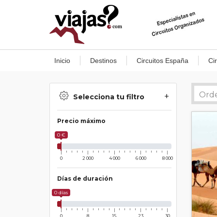
Inicio
Destinos
Circuitos España
Ci
Selecciona tu filtro
Precio máximo
0 €
0
2 000
4 000
6 000
8 000
Días de duración
0 días
0
8
15
23
30