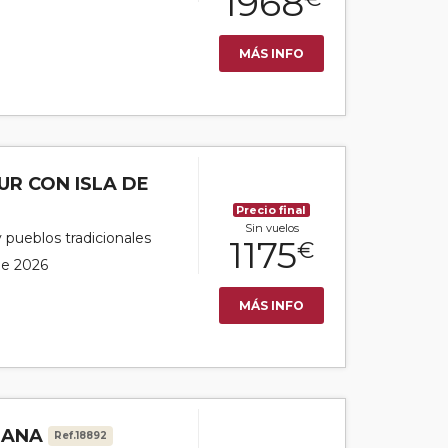
1968
MÁS INFO
UR CON ISLA DE
Precio final
Sin vuelos
y pueblos tradicionales
1175
€
 de 2026
MÁS INFO
MANA
Ref.18892