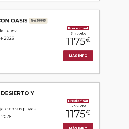
CON OASIS
Ref.18885
Precio final
 de Túnez
Sin vuelos
1175
 de 2026
€
MÁS INFO
 DESIERTO Y
Precio final
Sin vuelos
ájate en sus playas
1175
€
e 2026
MÁS INFO