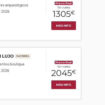
Precio final
ares arqueológicos
Sin vuelos
1305
e 2026
€
MÁS INFO
N LUJO
Ref.18884
Precio final
ientos boutique
Sin vuelos
2045
e 2026
€
MÁS INFO