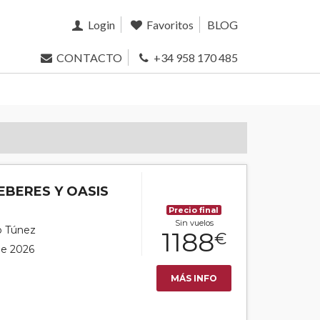
Login
Favoritos
BLOG
CONTACTO
+34 958 170 485
EBERES Y OASIS
Precio final
Sin vuelos
co Túnez
1188
€
 de 2026
MÁS INFO