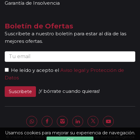
cultura de los lugares visitados. En ocasiones, los
Garantía de Insolvencia
grupos son bilingües (normalmente español y
portugués), en estos casos nuestros guías
acompañantes podrán dar las explicaciones en dos
Boletín de Ofertas
idiomas diferentes. Según circuito, le atenderá en su
Suscríbete a nuestro boletín para estar al día de las
viaje un único guía-acompañante o bien cambiará de
mejores ofertas.
guía-acompañante en función de la etapa. Los guías
acompañantes siempre estarán presentes en los
paseos incluidos, pero poseen múltiples funciones y
deben dedicación a la totalidad del grupo y no a una
He leído y acepto el
Aviso legal y Protección de
persona en particular. En los momentos en que no
Datos
existen servicios incluidos en el programa, nuestros
guías pueden encontrarse realizando funciones bien
¡Y bórrate cuando quieras!
Suscribete
de coordinación, bien para otros grupos diferentes y
por tanto no estar disponibles en un momento
determinado.
Al completar el pago de su viaje y una vez le
enviemos la documentación, se le facilitará una
página web donde encontrará el detalle de su
Usamos cookies para mejorar su experiencia de navegación.
© Viajata 2026 Todos los derechos reservados | Título-licencia de Agencia
itinerario con lo que incluye su viaje, listado de hoteles