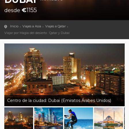
€
1155
desde
Inicio
Viajes a Asia
Viajes a Qatar
Viajar por Magia del desierto : Qatar y Dubai
Centro de la ciudad: Dubai (Emiratos Árabes Unidos)