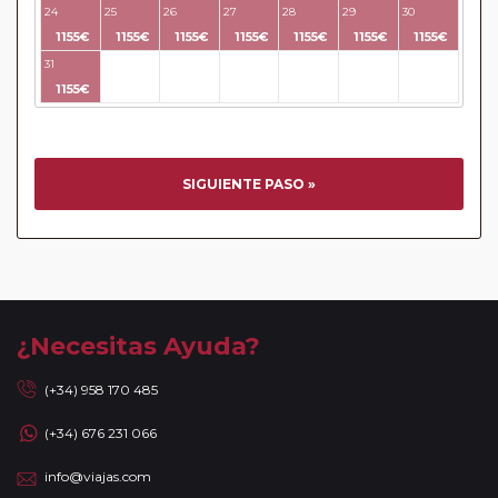
acompañados de nuestros guías. En caso de circuitos con
24
25
26
27
28
29
30
vuelos incluidos, éstos se emitirán en base a los datos/
1155€
1155€
1155€
1155€
1155€
1155€
1155€
documentación entregada.
31
32
33
34
35
36
37
Reservas a compartir:
serán aceptadas reservas "A
1155€
Compartir" de viajeros individuales en todos nuestros
circuitos de la Serie Clásica y Premier existiendo un
suplemento de 35 Euros / 45 USD. No se aceptarán reservas
a compartir en la Serie Turista, los "Minipaquetes", y los
SIGUIENTE PASO »
viajes combinados con crucero, paquetes con islas (Griegas
o Madeira) así como paquetes por Oriente Medio, Asia y
África. Tampoco se aceptan reservas a compartir en las
noches adicionales a los circuitos. Se facturará el
suplemento de habitación individual devengado por la
ciudad de incorporación / salida de circuito, cuando las
¿Necesitas Ayuda?
fechas de incorporación / salida no sean las mismas que se
indican en la ruta detallada. En caso de tomar un sector de
(+34) 958 170 485
viaje, se aceptan reservas a compartir solamente si la
(+34) 676 231 066
duración del sector es de al menos 7 noches de hotel.
Mayores de 65 años:
las personas mayores de 65 años se
info@viajas.com
beneficiarán de un descuento del 5% en todos los viajes