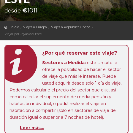
€
1011
desde
Inicio
Viajes a Europa
Viajes a República Checa
Viajar por Joyas del Este
¿Por qué reservar este viaje?
Sectores a Medida:
este circuito le
ofrece la posibilidad de hacer el sector
de viaje que más le interese. Puede
usted adquirir desde solo 1 día de viaje.
Podemos calcularle el precio del sector que elija, así
como calcular el suplemento de media pensión y
habitación individual, o podrá realizar el viaje en
habitación a compartir (solo en sectores de viaje de
duración igual o superior a 7 noches de hotel).
Paradas en Ruta:
este circuito admite la posibilidad
Leer más...
de que usted pueda programar una o más paradas en