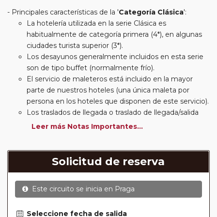
Principales características de la '
Categoría Clásica
':
La hotelería utilizada en la serie Clásica es
habitualmente de categoría primera (4*), en algunas
ciudades turista superior (3*).
Los desayunos generalmente incluidos en esta serie
son de tipo buffet (normalmente frío).
El servicio de maleteros está incluido en la mayor
parte de nuestros hoteles (una única maleta por
persona en los hoteles que disponen de este servicio).
Los traslados de llegada o traslado de llegada/salida
estarán incluidos según itinerario.
Leer más Notas Importantes...
Usted podrá elegir, en muchos circuitos clásicos
Europeos, añadir a su reserva si lo desea el
suplemento de media pensión (incluirá un número de
Solicitud de reserva
almuerzos o cenas señalado en su itinerario).
En muchos itinerarios le incluimos algunas cenas. En
Este circuito se inicia en
Praga
circuitos clásicos Europeos normalmente las entradas
a museos y monumentos no se encuentran incluidas
mientras que en viajes regionales y otros viajes
Seleccione fecha de salida