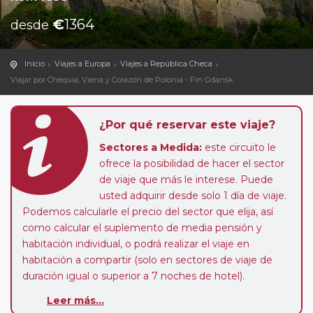
€
1364
desde
Inicio
Viajes a Europa
Viajes a República Checa
Viajar por Chequia, Viena y Corazón de Polonia - Fin Gdansk
¿Por qué reservar este viaje?
Sectores a Medida:
este circuito le
ofrece la posibilidad de hacer el sector
de viaje que más le interese. Puede
usted adquirir desde solo 1 día de viaje.
Podemos calcularle el precio del sector que elija, así
como calcular el suplemento de media pensión y
habitación individual, o podrá realizar el viaje en
habitación a compartir (solo en sectores de viaje de
duración igual o superior a 7 noches de hotel).
Pasajero Club:
este circuito, en cualquier época del
Leer más...
año, ofrece a los pasajeros que ya hayan viajado con