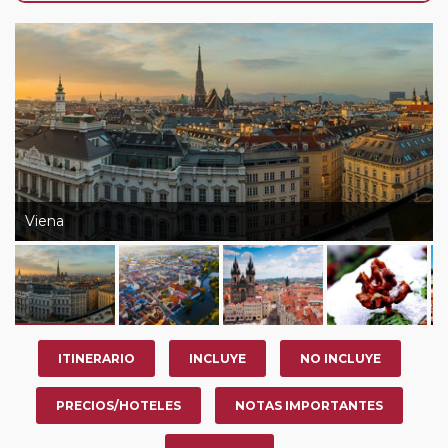
nosotros en los últimos 3 años y que pertenezcan a
nuestro Club de Pasajeros (cuya obtención se realiza
tras rellenar el cuestionario de satisfacción en "Mi viaje")
o los que estén en luna de miel contarán con un
descuento del 5%.
Viena
ITINERARIO
INCLUYE
NO INCLUYE
PRECIOS/HOTELES
NOTAS IMPORTANTES