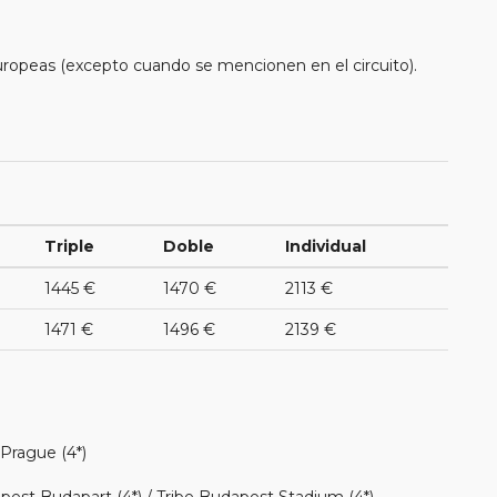
uropeas (excepto cuando se mencionen en el circuito).
Triple
Doble
Individual
1445 €
1470 €
2113 €
1471 €
1496 €
2139 €
Prague (4*)
pest Budapart (4*) / Tribe Budapest Stadium (4*)