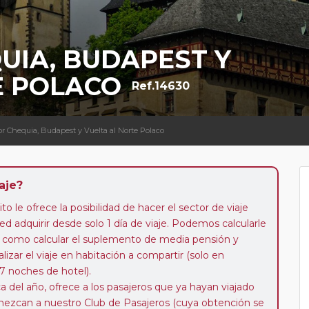
UIA, BUDAPEST Y
E POLACO
Ref.14630
or Chequia, Budapest y Vuelta al Norte Polaco
aje?
to le ofrece la posibilidad de hacer el sector de viaje
d adquirir desde solo 1 día de viaje. Podemos calcularle
 así como calcular el suplemento de media pensión y
alizar el viaje en habitación a compartir (solo en
 7 noches de hotel).
a del año, ofrece a los pasajeros que ya hayan viajado
enezcan a nuestro Club de Pasajeros (cuya obtención se