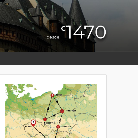
1470
€
desde