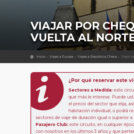
VIAJAR POR CHEQ
VUELTA AL NORT
Inicio
Viajes a Europa
Viajes a República Checa
Viajar p
¿Por qué reservar este vi
Sectores a Medida:
este circui
que más le interese. Puede uste
el precio del sector que elija,
habitación individual, o podrá re
sectores de viaje de duración igual o superior a
Pasajero Club:
este circuito, en cualquier époc
con nosotros en los últimos 3 años y que pert