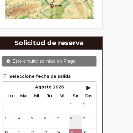
Solicitud de reserva
Este circuito se inicia en
Praga
Seleccione fecha de salida
▸
Agosto 2026
Lu
Ma
Mi
Ju
Vi
Sa
Do
1
2
27
28
29
30
31
3
4
5
6
7
8
9
10
11
12
13
14
15
16