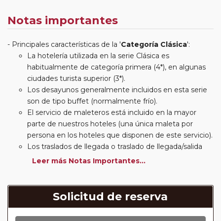
Notas importantes
Principales características de la '
Categoría Clásica
':
La hotelería utilizada en la serie Clásica es
habitualmente de categoría primera (4*), en algunas
ciudades turista superior (3*).
Los desayunos generalmente incluidos en esta serie
son de tipo buffet (normalmente frío).
El servicio de maleteros está incluido en la mayor
parte de nuestros hoteles (una única maleta por
persona en los hoteles que disponen de este servicio).
Los traslados de llegada o traslado de llegada/salida
estarán incluidos según itinerario.
Leer más Notas Importantes...
Usted podrá elegir, en muchos circuitos clásicos
Europeos, añadir a su reserva si lo desea el
suplemento de media pensión (incluirá un número de
Solicitud de reserva
almuerzos o cenas señalado en su itinerario).
En muchos itinerarios le incluimos algunas cenas. En