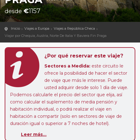
€
1157
desde
Inicio
Viajes a Europa
Viajes a República Checa
Viajar por Chequia, Austria, Norte De Italia Y Baviera Fin Praga
¿Por qué reservar este viaje?
Sectores a Medida:
este circuito le
ofrece la posibilidad de hacer el sector
de viaje que más le interese. Puede
usted adquirir desde solo 1 día de viaje.
Podemos calcularle el precio del sector que elija, así
como calcular el suplemento de media pensión y
habitación individual, o podrá realizar el viaje en
habitación a compartir (solo en sectores de viaje de
duración igual o superior a 7 noches de hotel).
Paradas en Ruta:
este circuito admite la posibilidad
Leer más...
de que usted pueda programar una o más paradas en