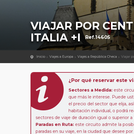
VIAJAR POR CEN
ITALIA +I
Ref.14605
Inicio
Viajes a Europa
Viajes a República Checa
Viajar p
¿Por qué reservar este vi
Sectores a Medida:
este circui
que más le interese. Puede uste
el precio del sector que elija,
habitación individual, o podrá re
sectores de viaje de duración igual o superior a
Paradas en Ruta:
este circuito admite la pos
paradas en su viaje, en la ciudad que desee por