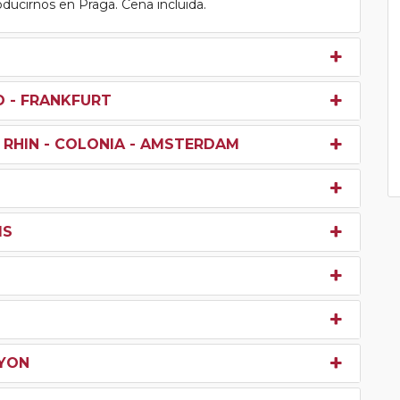
roducirnos en Praga. Cena incluida.
O - FRANKFURT
 RHIN - COLONIA - AMSTERDAM
IS
LYON