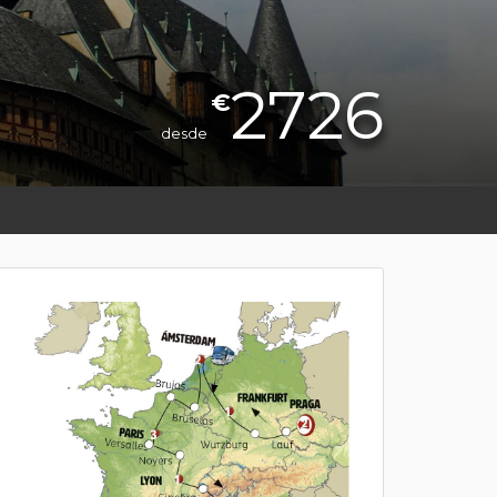
2726
€
desde