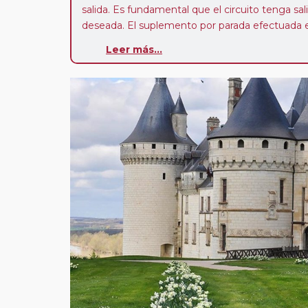
salida. Es fundamental que el circuito tenga sali
deseada. El suplemento por parada efectuada es
realiza para tomar otro circuito del mismo pr
Leer más...
Pasajero Club:
este circuito, en cualquier époc
con nosotros en los últimos 3 años y que pert
realiza tras rellenar el cuestionario de satisfacc
contarán con un descuento del 5%.