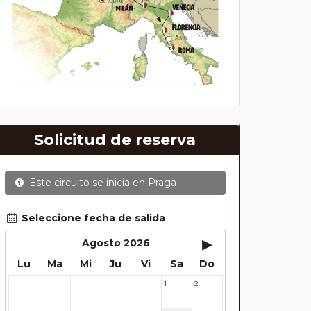
Solicitud de reserva
Este circuito se inicia en
Praga
Seleccione fecha de salida
▸
Agosto 2026
Lu
Ma
Mi
Ju
Vi
Sa
Do
1
2
27
28
29
30
31