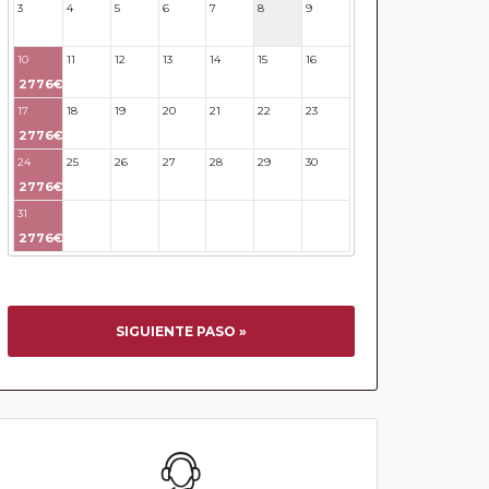
3
4
5
6
7
8
9
10
11
12
13
14
15
16
2776€
17
18
19
20
21
22
23
2776€
24
25
26
27
28
29
30
2776€
31
32
33
34
35
36
37
2776€
SIGUIENTE PASO »