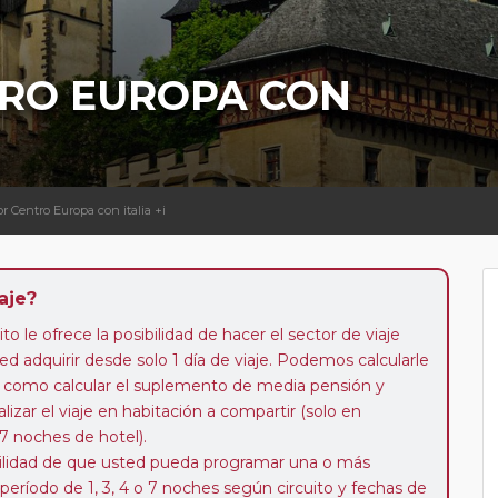
TRO EUROPA CON
or Centro Europa con italia +i
aje?
to le ofrece la posibilidad de hacer el sector de viaje
d adquirir desde solo 1 día de viaje. Podemos calcularle
 así como calcular el suplemento de media pensión y
alizar el viaje en habitación a compartir (solo en
 7 noches de hotel).
ibilidad de que usted pueda programar una o más
 período de 1, 3, 4 o 7 noches según circuito y fechas de