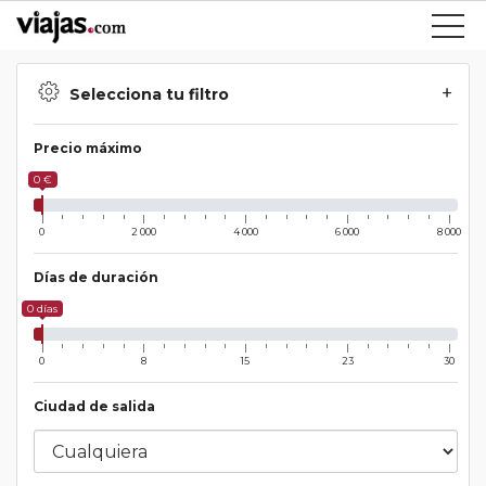
Selecciona tu filtro
Precio máximo
0 €
0
2 000
4 000
6 000
8 000
Días de duración
0 días
0
8
15
23
30
Ciudad de salida