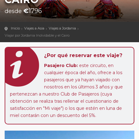
€
1796
desde
Inicio
Viajes a Asia
Viajes a Jordania
Viajar por Jordania Inolvidable y el Cairo
¿Por qué reservar este viaje?
Pasajero Club:
este circuito, en
cualquier época del año, ofrece a los
pasajeros que ya hayan viajado con
nosotros en los últimos 3 años y que
pertenezcan a nuestro Club de Pasajeros (cuya
obtención se realiza tras rellenar el cuestionario de
satisfacción en "Mi viaje") o los que estén en luna de
miel contarán con un descuento del 5%.