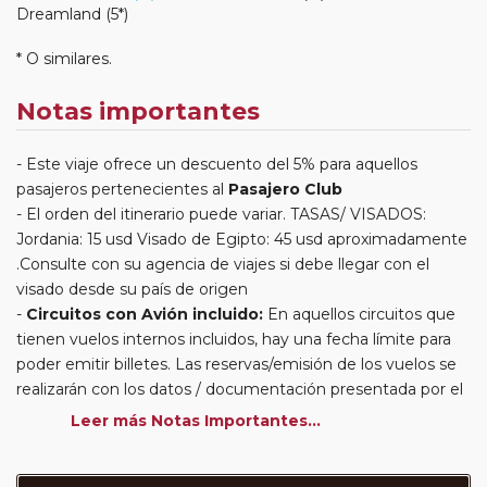
Dreamland (5*)
* O similares.
Notas importantes
Este viaje ofrece un descuento del 5% para aquellos
pasajeros pertenecientes al
Pasajero Club
El orden del itinerario puede variar. TASAS/ VISADOS:
Jordania: 15 usd Visado de Egipto: 45 usd aproximadamente
.Consulte con su agencia de viajes si debe llegar con el
visado desde su país de origen
Circuitos con Avión incluido:
En aquellos circuitos que
tienen vuelos internos incluidos, hay una fecha límite para
poder emitir billetes. Las reservas/emisión de los vuelos se
realizarán con los datos / documentación presentada por el
cliente o que conste en su reserva. Una vez realizada la
Leer más Notas Importantes...
reserva y emitido el billete, un error posterior en el nombre
o un nombre incompleto, puede provocar la invalidez del