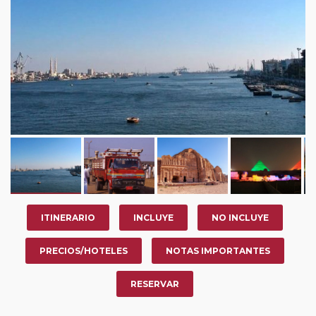
ITINERARIO
INCLUYE
NO INCLUYE
PRECIOS/HOTELES
NOTAS IMPORTANTES
RESERVAR