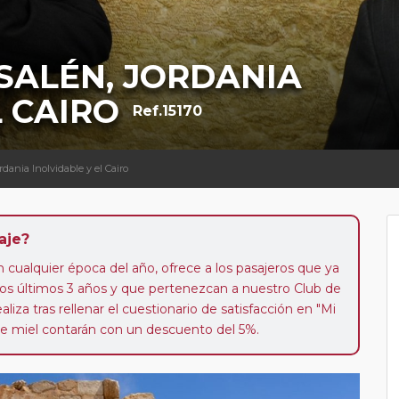
SALÉN, JORDANIA
L CAIRO
Ref.15170
rdania Inolvidable y el Cairo
aje?
n cualquier época del año, ofrece a los pasajeros que ya
los últimos 3 años y que pertenezcan a nuestro Club de
liza tras rellenar el cuestionario de satisfacción en "Mi
 de miel contarán con un descuento del 5%.