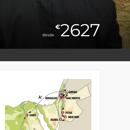
2627
€
desde