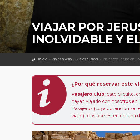
VIAJAR POR JERU
INOLVIDABLE Y E
Inicio
Viajes a Asia
Viajes a Israel
Viajar por Jerusalén, Jo
¿Por qué reservar este vi
Pasajero Club:
este circuito, e
hayan viajado con nosotros en 
Pasajeros (cuya obtención se rea
viaje") o los que estén en luna