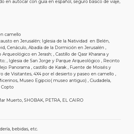
o en autocar con guía en español, seguro básico de viaje,
 en camello
austo en Jerusalén; Iglesia de la Natividad en Belén,
id, Cenáculo, Abadía de la Dormición en Jerusalén ,
io Arqueológico en Jerash; , Castillo de Qasr Kharana y
rto; , Iglesia de San Jorge y Parque Arqueológico , Recinto
jo Panorama , castillo de Karak , Fuente de Moisés y
 de Visitantes, 4X4 por el desierto y paseo en camello ,
Micerinos, Museo Egipcio( museo antiguo) , Ciudadela,
o Copto
 Mar Muerto, SHOBAK, PETRA, EL CAIRO
ería, bebidas, etc.