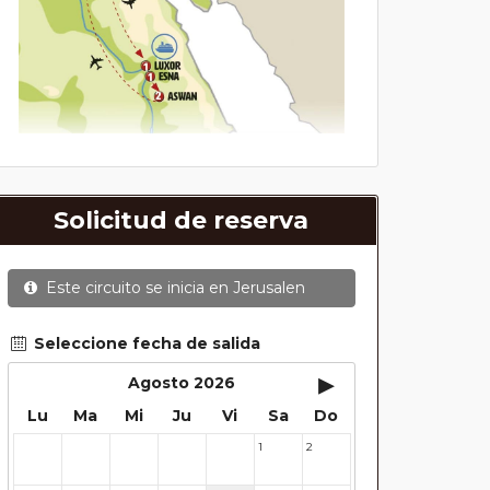
Solicitud de reserva
Este circuito se inicia en
Jerusalen
Seleccione fecha de salida
▸
Agosto 2026
Lu
Ma
Mi
Ju
Vi
Sa
Do
1
2
27
28
29
30
31