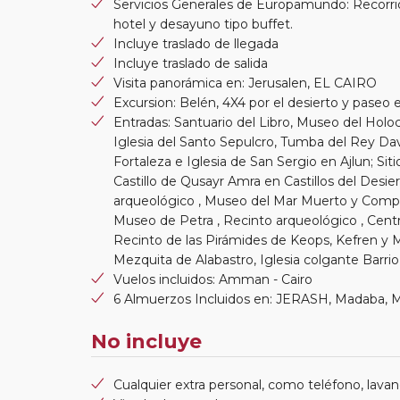
Servicios Generales de Europamundo: Recorrid
hotel y desayuno tipo buffet.
Incluye traslado de llegada
Incluye traslado de salida
Visita panorámica en: Jerusalen, EL CAIRO
Excursion: Belén, 4X4 por el desierto y paseo
Entradas: Santuario del Libro, Museo del Holoc
Iglesia del Santo Sepulcro, Tumba del Rey Dav
Fortaleza e Iglesia de San Sergio en Ajlun; Sit
Castillo de Qusayr Amra en Castillos del Desie
arqueológico , Museo del Mar Muerto y Comple
Museo de Petra , Recinto arqueológico , Centro
Recinto de las Pirámides de Keops, Kefren y 
Mezquita de Alabastro, Iglesia colgante Barri
Vuelos incluidos: Amman - Cairo
6 Almuerzos Incluidos en: JERASH, Madaba,
No incluye
Cualquier extra personal, como teléfono, lavand