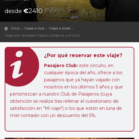
€
2410
desde
Inicio
Viajes a Asia
Viajes a Israel
Viajar por Jerusalén Clásico, Jordania y el Cairo
¿Por qué reservar este viaje?
Pasajero Club:
este circuito, en
cualquier época del año, ofrece a los
pasajeros que ya hayan viajado con
nosotros en los últimos 3 años y que
pertenezcan a nuestro Club de Pasajeros (cuya
obtención se realiza tras rellenar el cuestionario de
satisfacción en "Mi viaje") o los que estén en luna de
miel contarán con un descuento del 5%.