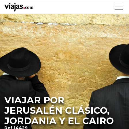
VIAJAR POR
JERUSALÉN CLÁSICO,
JORDANIA Y EL CAIRO
Ref.14429