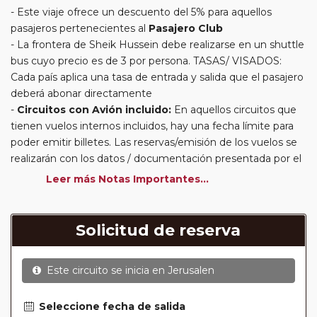
Este viaje ofrece un descuento del 5% para aquellos
pasajeros pertenecientes al
Pasajero Club
La frontera de Sheik Hussein debe realizarse en un shuttle
bus cuyo precio es de 3 por persona. TASAS/ VISADOS:
Cada país aplica una tasa de entrada y salida que el pasajero
deberá abonar directamente
Circuitos con Avión incluido:
En aquellos circuitos que
tienen vuelos internos incluidos, hay una fecha límite para
poder emitir billetes. Las reservas/emisión de los vuelos se
realizarán con los datos / documentación presentada por el
cliente o que conste en su reserva. Una vez realizada la
Leer más Notas Importantes...
reserva y emitido el billete, un error posterior en el nombre
o un nombre incompleto, puede provocar la invalidez del
billete emitido y la necesidad de tener que emitir un nuevo
Solicitud de reserva
billete. No nos responsabilizaremos de los gastos
generados de cancelación y nueva emisión. Hacer una
Este circuito se inicia en
Jerusalen
reserva nueva puede implicar la posibilidad de no conseguir
plazas en los mismos vuelos previstos. Las compañías
aéreas se reservan el derecho de que un billete con un
Seleccione fecha de salida