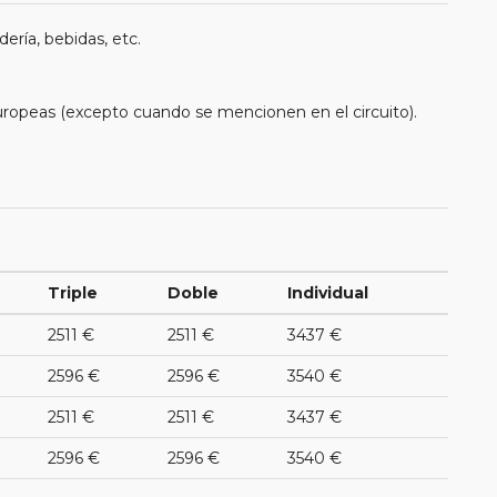
ería, bebidas, etc.
uropeas (excepto cuando se mencionen en el circuito).
Triple
Doble
Individual
2511 €
2511 €
3437 €
2596 €
2596 €
3540 €
2511 €
2511 €
3437 €
2596 €
2596 €
3540 €