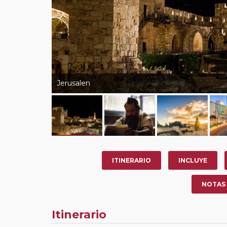
Jerusalen
ITINERARIO
INCLUYE
NOTAS
Itinerario