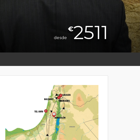
2511
€
desde