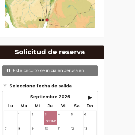
Solicitud de reserva
Este circuito se inicia en
Jerusalen
Seleccione fecha de salida
▸
Septiembre 2026
Lu
Ma
Mi
Ju
Vi
Sa
Do
1
2
3
4
5
6
31
2511€
7
8
9
10
11
12
13