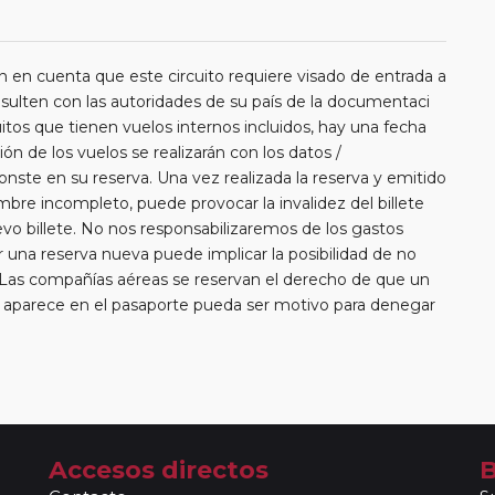
uenta que este circuito requiere visado de entrada a
nsulten con las autoridades de su país de la documentaci
itos que tienen vuelos internos incluidos, hay una fecha
ión de los vuelos se realizarán con los datos /
nste en su reserva. Una vez realizada la reserva y emitido
ombre incompleto, puede provocar la invalidez del billete
vo billete. No nos responsabilizaremos de los gastos
una reserva nueva puede implicar la posibilidad de no
 Las compañías aéreas se reservan el derecho de que un
e aparece en el pasaporte pueda ser motivo para denegar
añías aéreas aceptan facturar un bulto de un máximo 20
erá abonar directamente el exceso de equipaje a la
rde que en estos circuitos no dispondrá de servicio de
aeropuerto/ estación de tren.
 libres para poder disfrutar por su cuenta en las ciudades
Accesos directos
B
as, no estarán acompañados de nuestros guías. En caso de