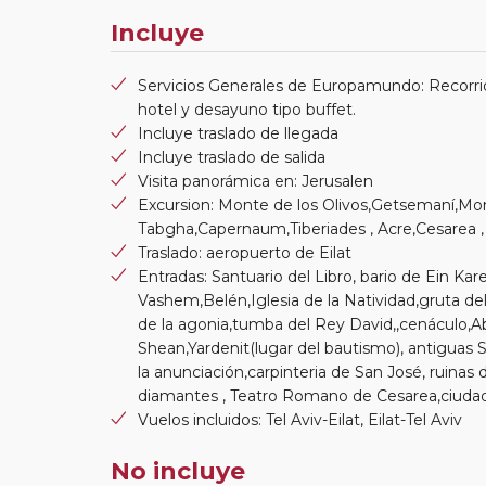
Incluye
Servicios Generales de Europamundo: Recorrid
hotel y desayuno tipo buffet.
Incluye traslado de llegada
Incluye traslado de salida
Visita panorámica en: Jerusalen
Excursion: Monte de los Olivos,Getsemaní,Mon
Tabgha,Capernaum,Tiberiades , Acre,Cesarea
Traslado: aeropuerto de Eilat
Entradas: Santuario del Libro, bario de Ein K
Vashem,Belén,Iglesia de la Natividad,gruta del
de la agonia,tumba del Rey David,,cenáculo,Ab
Shean,Yardenit(lugar del bautismo), antiguas Si
la anunciación,carpinteria de San José, ruina
diamantes , Teatro Romano de Cesarea,ciudad
Vuelos incluidos: Tel Aviv-Eilat, Eilat-Tel Aviv
No incluye