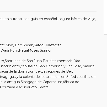
o en autocar con guía en español, seguro básico de viaje,
te Sión, Beit Shean,Safed , Nazareth,
 , Wadi Rum,PetraMoses Spring
arem,Santuario de San Juan Bautista,memorial Yad
 nacimiento,capillas de San Gerónimo y San José, basilica
adia de la dormición, , excavaciones de Beit
nagogas y la colonia de los artiastas en Safed , basilica de
s de la antigua Sinagoga de Capernaum,fábrica de
 cruzada y acueducto , Petra