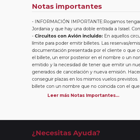
Notas importantes
INFORMACIÓN IMPORTANTE:Rogamos tengan en c
Jordania y que hay una doble entrada a Israel. Co
Circuitos con Avión incluido:
En aquellos circu
límite para poder emitir billetes. Las reservas/emis
documentación presentada por el cliente o que co
el billete, un error posterior en el nombre o un n
emitido y la necesidad de tener que emitir un nue
generados de cancelación y nueva emisión. Hacer 
conseguir plazas en los mismos vuelos previstos.
billete con un nombre que no coincida con el qu
el embarque a un viajero.
Leer más Notas Importantes...
Circuitos con Avión / Tren incluidos:
Las comp
kg por persona. En caso de llevar sobrepeso, deb
compañía aérea en el momento de facturar. Recue
maleteros en los hoteles a la llegada y salida del 
En los
Circuitos con Crucero
dispondrá de días
¿Necesitas Ayuda?
más activas y bellas de Europa. Durante estos dí