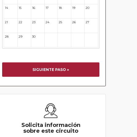
14
15
16
17
18
19
20
21
22
23
24
25
26
27
28
29
30
31
32
33
34
SIGUIENTE PASO »
Solicita información
sobre este circuito