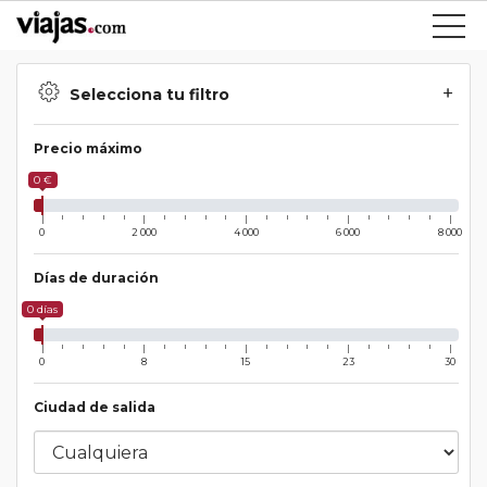
Selecciona tu filtro
Precio máximo
0 €
0
2 000
4 000
6 000
8 000
Días de duración
0 días
0
8
15
23
30
Ciudad de salida