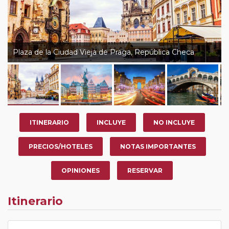
Plaza de la Ciudad Vieja de Praga, República Checa
ITINERARIO
INCLUYE
NO INCLUYE
PRECIOS/HOTELES
NOTAS IMPORTANTES
OPINIONES
RESERVAR
Itinerario