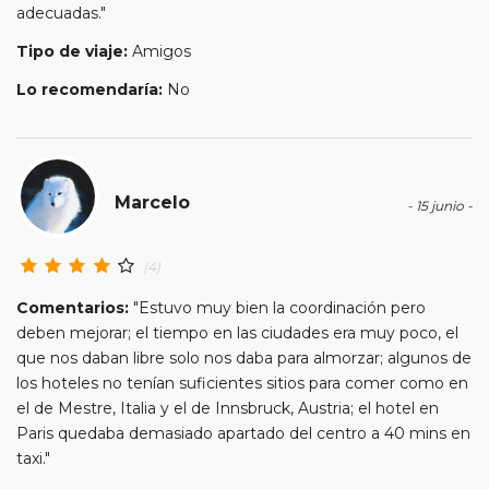
traslado de llegada. Los traslados de salida no se
adecuadas."
encuentran incluidos.
Tipo de viaje:
Amigos
Los circuitos de la serie Turista tienen las fechas y
lugares de salida fijos y no gozan de la flexibilidad de
Lo recomendaría:
No
los circuitos de la Serie Clásica. Se necesita un nivel de
ocupación importante en los autocares para obtener
el mejor precio. El pasajero deberá acomodarse a las
fechas y circuitos ofrecidos. Permitimos, si usted lo
Marcelo
desea, efectuar solo un sector de viaje, pero en estos
- 15 junio -
casos, el precio por día es el mismo al existente en la
serie clásica (por ello, si desea realizar un sector, le
(4)
recomendamos la adquisición de la serie clásica).
Los circuitos de la Serie Turista no tiene incluido el
Comentarios:
"Estuvo muy bien la coordinación pero
servicio de maleteros en los hoteles.
deben mejorar; el tiempo en las ciudades era muy poco, el
La serie Turista no permite viajeros "A Compartir". Los
que nos daban libre solo nos daba para almorzar; algunos de
pasajeros que no viajen acompañados deberán abonar
los hoteles no tenían suficientes sitios para comer como en
el precio íntegro de habitación individual.
el de Mestre, Italia y el de Innsbruck, Austria; el hotel en
No cancelamos nunca ninguno de los circuitos de la
Paris quedaba demasiado apartado del centro a 40 mins en
serie Turista. Su salida por tanto no dependerá de la
taxi."
formación de un grupo mínimo.