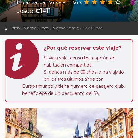
11 días Salida París - Fin París
€
1411
desde
Inicio
Viajes a Europa
Viajes a Francia
Hola Europa
¿Por qué reservar este viaje?
Si viaja solo, consulte la opción de
habitación compartida.
Si tienes más de 65 años, o ha viajado
en los tres últimos años con
Europamundo y tiene número de pasajero club,
benefíciese de un descuento del 5%.