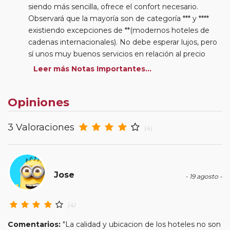
siendo más sencilla, ofrece el confort necesario.
Observará que la mayoría son de categoría *** y ****
existiendo excepciones de **(modernos hoteles de
cadenas internacionales). No debe esperar lujos, pero
sí unos muy buenos servicios en relación al precio
abonado por el paquete adquirido. Algunos hoteles se
Leer más Notas Importantes...
ubican en el extrarradio de las ciudades visitadas. La
planificación de la ruta y nuestro autocar permitirá su
Opiniones
disfrute minimizando los inconvenientes que puedan
ser generados por esta situación.
Desayuno: Esta serie tiene incluido el desayuno
3 Valoraciones
(4)
continental o buffet según hoteles.
Itinerarios: Observará que las rutas son muy
completas en su contenido incluyéndose además
(como en nuestra serie clásica) traslados y excursiones
Jose
- 19 agosto -
a puntos de interés (Versalles, Montecarlo, etc) y
paseos nocturnos que le permiten disfrutar del
(4)
ambiente de la noche en Europa.
Traslados: Viaje a viaje se le indica la inclusión o no del
Comentarios:
"La calidad y ubicacion de los hoteles no son