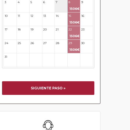
3
4
5
6
7
8
9
1506€
10
11
12
13
14
15
16
1506€
17
18
19
20
21
22
23
1506€
24
25
26
27
28
29
30
1506€
31
32
33
34
35
36
37
SIGUIENTE PASO »