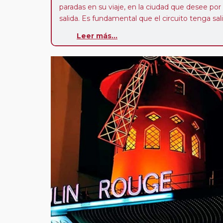
paradas en su viaje, en la ciudad que desee por
salida. Es fundamental que el circuito tenga sali
deseada. El suplemento por parada efectuada es
Leer más...
realiza para tomar otro circuito del mismo pr
Pasajero Club:
este circuito, en cualquier époc
con nosotros en los últimos 3 años y que pert
realiza tras rellenar el cuestionario de satisfacc
contarán con un descuento del 5%.