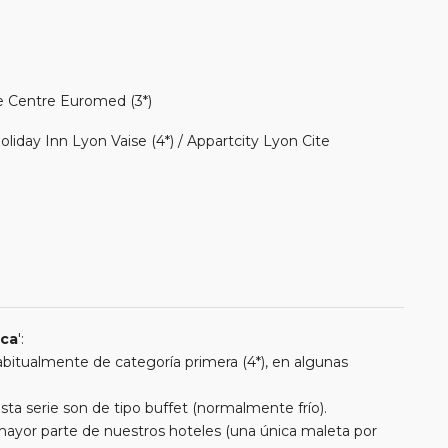
le Centre Euromed (3*)
iday Inn Lyon Vaise (4*) / Appartcity Lyon Cite
ica
':
 habitualmente de categoría primera (4*), en algunas
a serie son de tipo buffet (normalmente frío).
a mayor parte de nuestros hoteles (una única maleta por