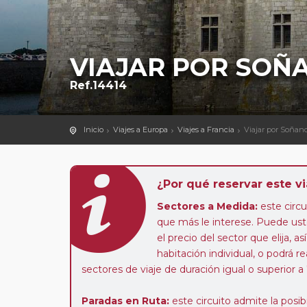
VIAJAR POR SOÑ
Ref.14414
Inicio
Viajes a Europa
Viajes a Francia
Viajar por Soñan
¿Por qué reservar este vi
Sectores a Medida:
este circui
que más le interese. Puede uste
el precio del sector que elija,
habitación individual, o podrá re
sectores de viaje de duración igual o superior a
Paradas en Ruta:
este circuito admite la pos