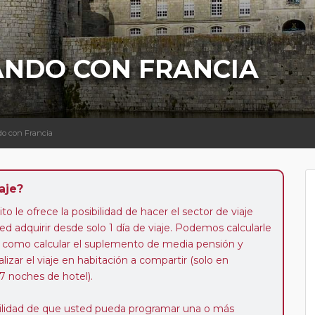
ANDO CON FRANCIA
do con Francia
aje?
to le ofrece la posibilidad de hacer el sector de viaje
d adquirir desde solo 1 día de viaje. Podemos calcularle
 así como calcular el suplemento de media pensión y
alizar el viaje en habitación a compartir (solo en
 7 noches de hotel).
ibilidad de que usted pueda programar una o más