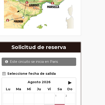
Solicitud de reserva
Este circuito se inicia en
Paris
Seleccione fecha de salida
▸
Agosto 2026
Lu
Ma
Mi
Ju
Vi
Sa
Do
1
2
27
28
29
30
31