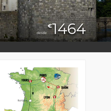
1464
€
desde