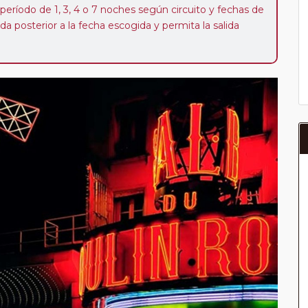
 período de 1, 3, 4 o 7 noches según circuito y fechas de
da posterior a la fecha escogida y permita la salida
 de 40 Euros/52 Dólares por persona. Si la parada se
oveedor no se abonará este suplemento.
a del año, ofrece a los pasajeros que ya hayan viajado
enezcan a nuestro Club de Pasajeros (cuya obtención se
ión en "Mi viaje") o los que estén en luna de miel