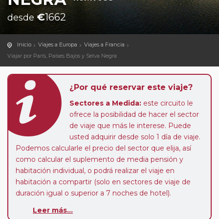
€
1662
desde
Inicio
Viajes a Europa
Viajes a Francia
Viajar por París, Países Bajos y Selva Negra
¿Por qué reservar este viaje?
Sectores a Medida:
este circuito le
ofrece la posibilidad de hacer el sector
de viaje que más le interese. Puede
usted adquirir desde solo 1 día de viaje.
Podemos calcularle el precio del sector que elija, así
como calcular el suplemento de media pensión y
habitación individual, o podrá realizar el viaje en
habitación a compartir (solo en sectores de viaje de
duración igual o superior a 7 noches de hotel).
Leer más...
Paradas en Ruta:
este circuito admite la posibilidad