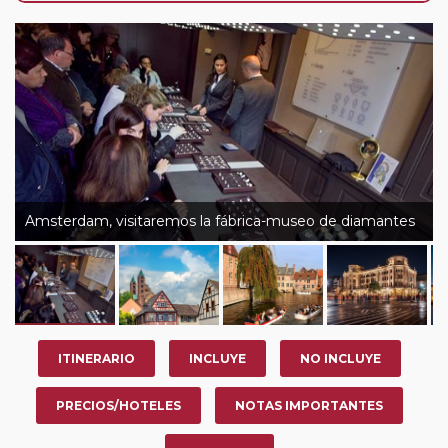
de que usted pueda programar una o más paradas en
su viaje, en la ciudad que desee por período de 1, 3, 4 o
7 noches según circuito y fechas de salida. Es
fundamental que el circuito tenga salida posterior a la
fecha escogida y permita la salida deseada. El
suplemento por parada efectuada es de 40 Euros/52
Dólares por persona. Si la parada se realiza para tomar
otro circuito del mismo proveedor no se abonará este
suplemento.
Amsterdam, visitaremos la fábrica-museo de diamantes
ITINERARIO
INCLUYE
NO INCLUYE
PRECIOS/HOTELES
NOTAS IMPORTANTES