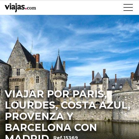
VIAJAR POR PARIS,
LOURDES, COSTA AZUL,
PROVENZA Y
BARCELONA CON
MADRID
Ref.15369