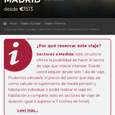
€
1513
desde
Inicio
Viajes a Europa
Viajes a Francia
Viajar por Paris, Lourdes, Costa Azul, Provenza Y Barcelona Con Madrid
¿Por qué reservar este viaje?
Sectores a Medida:
este circuito le
ofrece la posibilidad de hacer el sector
de viaje que más le interese. Puede
usted adquirir desde solo 1 día de viaje.
Podemos calcularle el precio del sector que elija, así
como calcular el suplemento de media pensión y
habitación individual, o podrá realizar el viaje en
habitación a compartir (solo en sectores de viaje de
duración igual o superior a 7 noches de hotel).
Paradas en Ruta:
este circuito admite la posibilidad
Leer más...
de que usted pueda programar una o más paradas en