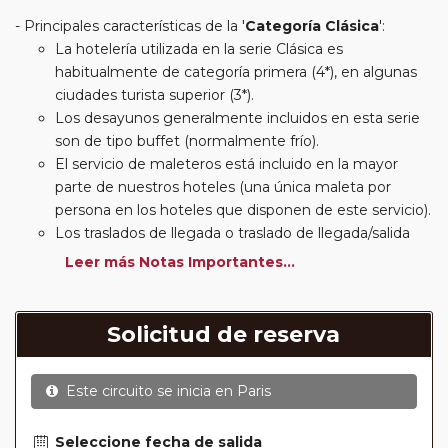
Principales características de la '
Categoría Clásica
':
La hotelería utilizada en la serie Clásica es
habitualmente de categoría primera (4*), en algunas
ciudades turista superior (3*).
Los desayunos generalmente incluidos en esta serie
son de tipo buffet (normalmente frío).
El servicio de maleteros está incluido en la mayor
parte de nuestros hoteles (una única maleta por
persona en los hoteles que disponen de este servicio).
Los traslados de llegada o traslado de llegada/salida
estarán incluidos según itinerario.
Leer más Notas Importantes...
Usted podrá elegir, en muchos circuitos clásicos
Europeos, añadir a su reserva si lo desea el
suplemento de media pensión (incluirá un número de
Solicitud de reserva
almuerzos o cenas señalado en su itinerario).
En muchos itinerarios le incluimos algunas cenas. En
Este circuito se inicia en
Paris
circuitos clásicos Europeos normalmente las entradas
a museos y monumentos no se encuentran incluidas
mientras que en viajes regionales y otros viajes
Seleccione fecha de salida