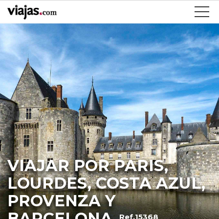
VIAJAR POR PARIS,
LOURDES, COSTA AZUL,
PROVENZA Y
BARCELONA
Ref.15368