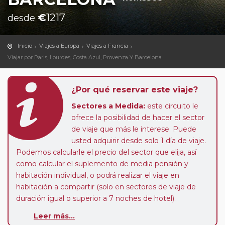
€
1217
desde
Inicio
Viajes a Europa
Viajes a Francia
Viajar por Paris, Lourdes, Costa Azul, Provenza Y Barcelona
¿Por qué reservar este viaje?
Sectores a Medida:
este circuito le
ofrece la posibilidad de hacer el sector
de viaje que más le interese. Puede
usted adquirir desde solo 1 día de viaje.
Podemos calcularle el precio del sector que elija, así
como calcular el suplemento de media pensión y
habitación individual, o podrá realizar el viaje en
habitación a compartir (solo en sectores de viaje de
duración igual o superior a 7 noches de hotel).
Paradas en Ruta:
este circuito admite la posibilidad
Leer más...
de que usted pueda programar una o más paradas en