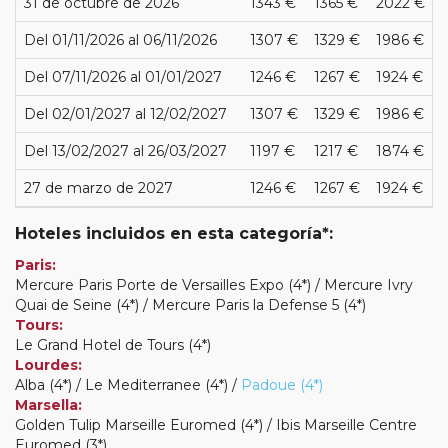
31 de octubre de 2026
1343 €
1365 €
2022 €
Del 01/11/2026 al 06/11/2026
1307 €
1329 €
1986 €
Del 07/11/2026 al 01/01/2027
1246 €
1267 €
1924 €
Del 02/01/2027 al 12/02/2027
1307 €
1329 €
1986 €
Del 13/02/2027 al 26/03/2027
1197 €
1217 €
1874 €
27 de marzo de 2027
1246 €
1267 €
1924 €
Hoteles incluidos en esta categoría*:
Paris:
Mercure Paris Porte de Versailles Expo (4*) / Mercure Ivry
Quai de Seine (4*) / Mercure Paris la Defense 5 (4*)
Tours:
Le Grand Hotel de Tours (4*)
Lourdes:
Alba (4*) / Le Mediterranee (4*) /
Padoue (4*)
Marsella:
Golden Tulip Marseille Euromed (4*) / Ibis Marseille Centre
Euromed (3*)