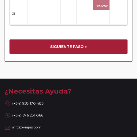
tienen vuelos internos incluidos, hay una fecha límite para
1267€
poder emitir billetes. Las reservas/emisión de los vuelos se
31
32
33
34
35
36
37
realizarán con los datos / documentación presentada por el
cliente o que conste en su reserva. Una vez realizada la
reserva y emitido el billete, un error posterior en el nombre
o un nombre incompleto, puede provocar la invalidez del
billete emitido y la necesidad de tener que emitir un nuevo
SIGUIENTE PASO »
billete. No nos responsabilizaremos de los gastos
generados de cancelación y nueva emisión. Hacer una
reserva nueva puede implicar la posibilidad de no conseguir
plazas en los mismos vuelos previstos. Las compañías
aéreas se reservan el derecho de que un billete con un
nombre que no coincida con el que aparece en el
¿Necesitas Ayuda?
pasaporte pueda ser motivo para denegar el embarque a
un viajero.
(+34) 958 170 485
Circuitos con Avión / Tren incluidos:
Las compañías
(+34) 676 231 066
aéreas aceptan facturar un bulto de un máximo 20 kg por
persona. En caso de llevar sobrepeso, deberá abonar
info@viajas.com
directamente el exceso de equipaje a la compañía aérea en