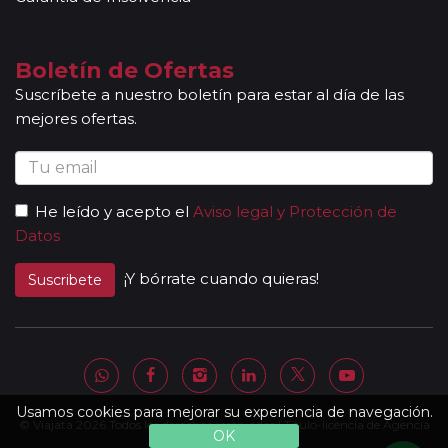
fechas de incorporación / salida no sean las mismas que se
indican en la ruta detallada. En caso de tomar un sector de
viaje, se aceptan reservas a compartir solamente si la
Boletín de Ofertas
duración del sector es de al menos 7 noches de hotel.
Suscríbete a nuestro boletín para estar al día de las
Mayores de 65 años:
las personas mayores de 65 años se
mejores ofertas.
beneficiarán de un descuento del 5% en todos los viajes
programados en temporada baja y durante todo el año en
los circuitos marcados con el símbolo "pasajero club".
Descuentos Niños:
los menores de 3 años no abonan
He leído y acepto el
Aviso legal y Protección de
importe alguno sin tener derecho a servicio alguno
Datos
(atención, el seguro tampoco está incluido). Los padres
abonarán directamente los servicios que pudieran precisar y
¡Y bórrate cuando quieras!
Suscribete
requieran (cuna, etc.). * De 3 a 8 años: Se les ofrece un
descuento del 40% del valor del viaje, el mayor del mercado
(máximo un menor por adulto). * Niños de 9 a 15 años: se les
ofrece un descuento del 10 % en el valor del viaje (no valido
para grupos).
Otras notas a tener en cuenta:
Usamos cookies para mejorar su experiencia de navegación.
© Viajata 2026 Todos los derechos reservados | Título-licencia de Agencia
Todas nuestras rutas, independientemente del
OK