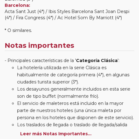
Barcelona:
Acta Sant Just (4*) / Ibis Styles Barcelona Sant Joan Despi
(4*) / Fira Congress (4*) / Ac Hotel Som By Marriott (4*)
* O similares.
Notas importantes
Principales características de la '
Categoría Clásica
':
La hotelería utilizada en la serie Clásica es
habitualmente de categoría primera (4*), en algunas
ciudades turista superior (3*).
Los desayunos generalmente incluidos en esta serie
son de tipo buffet (normalmente frío).
El servicio de maleteros está incluido en la mayor
parte de nuestros hoteles (una única maleta por
persona en los hoteles que disponen de este servicio).
Los traslados de llegada o traslado de llegada/salida
estarán incluidos según itinerario.
Leer más Notas Importantes...
Usted podrá elegir, en muchos circuitos clásicos