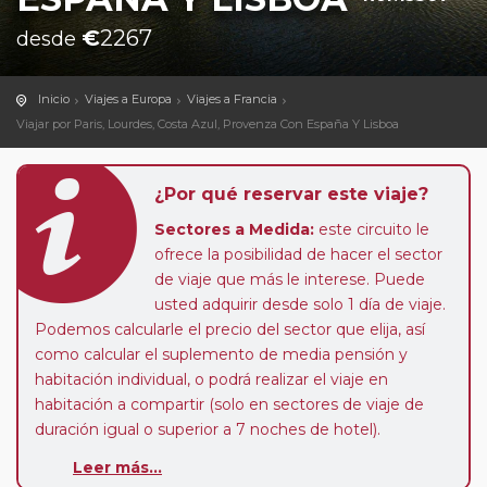
€
2267
desde
Inicio
Viajes a Europa
Viajes a Francia
Viajar por Paris, Lourdes, Costa Azul, Provenza Con España Y Lisboa
¿Por qué reservar este viaje?
Sectores a Medida:
este circuito le
ofrece la posibilidad de hacer el sector
de viaje que más le interese. Puede
usted adquirir desde solo 1 día de viaje.
Podemos calcularle el precio del sector que elija, así
como calcular el suplemento de media pensión y
habitación individual, o podrá realizar el viaje en
habitación a compartir (solo en sectores de viaje de
duración igual o superior a 7 noches de hotel).
Paradas en Ruta:
este circuito admite la posibilidad
Leer más...
de que usted pueda programar una o más paradas en