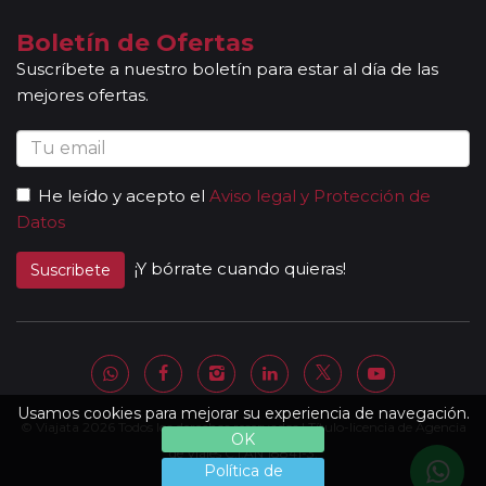
indican en la ruta detallada. En caso de tomar un sector de
viaje, se aceptan reservas a compartir solamente si la
Boletín de Ofertas
duración del sector es de al menos 7 noches de hotel.
Suscríbete a nuestro boletín para estar al día de las
Mayores de 65 años:
las personas mayores de 65 años se
mejores ofertas.
beneficiarán de un descuento del 5% en todos los viajes
programados en temporada baja y durante todo el año en
los circuitos marcados con el símbolo "pasajero club".
Descuentos Niños:
los menores de 3 años no abonan
He leído y acepto el
Aviso legal y Protección de
importe alguno sin tener derecho a servicio alguno
Datos
(atención, el seguro tampoco está incluido). Los padres
abonarán directamente los servicios que pudieran precisar y
¡Y bórrate cuando quieras!
Suscribete
requieran (cuna, etc.). * De 3 a 8 años: Se les ofrece un
descuento del 40% del valor del viaje, el mayor del mercado
(máximo un menor por adulto). * Niños de 9 a 15 años: se les
ofrece un descuento del 10 % en el valor del viaje (no valido
para grupos).
Otras notas a tener en cuenta:
Usamos cookies para mejorar su experiencia de navegación.
© Viajata 2026 Todos los derechos reservados | Título-licencia de Agencia
Todas nuestras rutas, independientemente del
OK
número de pasajeros, incluyen la presencia de guías
de Viajes C.I.AN 18841-3.
Política de
acompañantes, profesionales con mucha experiencia,