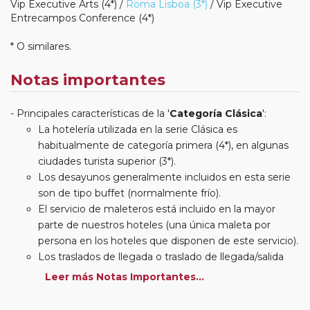
Vip Executive Arts (4*) /
Roma Lisboa (3*)
/ Vip Executive
Entrecampos Conference (4*)
* O similares.
Notas importantes
Principales características de la '
Categoría Clásica
':
La hotelería utilizada en la serie Clásica es
habitualmente de categoría primera (4*), en algunas
ciudades turista superior (3*).
Los desayunos generalmente incluidos en esta serie
son de tipo buffet (normalmente frío).
El servicio de maleteros está incluido en la mayor
parte de nuestros hoteles (una única maleta por
persona en los hoteles que disponen de este servicio).
Los traslados de llegada o traslado de llegada/salida
estarán incluidos según itinerario.
Leer más Notas Importantes...
Usted podrá elegir, en muchos circuitos clásicos
Europeos, añadir a su reserva si lo desea el