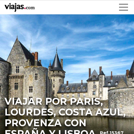
VIAJAR POR PARIS,
LOURDES, COSTA AZUL,
PROVENZA CON
ESPAÑA Y LISBOA
Ref.15367