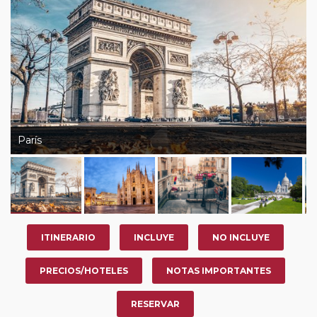
su viaje, en la ciudad que desee por período de 1, 3, 4 o
7 noches según circuito y fechas de salida. Es
fundamental que el circuito tenga salida posterior a la
fecha escogida y permita la salida deseada. El
suplemento por parada efectuada es de 40 Euros/52
Dólares por persona. Si la parada se realiza para tomar
otro circuito del mismo proveedor no se abonará este
suplemento.
París
Pasajero Club:
este circuito, en cualquier época del
año, ofrece a los pasajeros que ya hayan viajado con
nosotros en los últimos 3 años y que pertenezcan a
nuestro Club de Pasajeros (cuya obtención se realiza
tras rellenar el cuestionario de satisfacción en "Mi viaje")
ITINERARIO
INCLUYE
NO INCLUYE
o los que estén en luna de miel contarán con un
descuento del 5%.
PRECIOS/HOTELES
NOTAS IMPORTANTES
RESERVAR