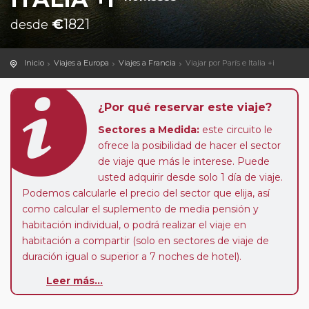
€
1821
desde
Inicio
Viajes a Europa
Viajes a Francia
Viajar por París e Italia +i
¿Por qué reservar este viaje?
Sectores a Medida:
este circuito le
ofrece la posibilidad de hacer el sector
de viaje que más le interese. Puede
usted adquirir desde solo 1 día de viaje.
Podemos calcularle el precio del sector que elija, así
como calcular el suplemento de media pensión y
habitación individual, o podrá realizar el viaje en
habitación a compartir (solo en sectores de viaje de
duración igual o superior a 7 noches de hotel).
Leer más...
Paradas en Ruta:
este circuito admite la posibilidad
de que usted pueda programar una o más paradas en