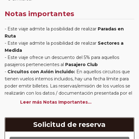
Notas importantes
Este viaje admite la posibilidad de realizar
Paradas en
Ruta
Este viaje admite la posibilidad de realizar
Sectores a
Medida
Este viaje ofrece un descuento del 5% para aquellos
pasajeros pertenecientes al
Pasajero Club
Circuitos con Avión incluido:
En aquellos circuitos que
tienen vuelos internos incluidos, hay una fecha límite para
poder emitir billetes. Las reservas/emisión de los vuelos se
realizarán con los datos / documentación presentada por el
cliente o que conste en su reserva. Una vez realizada la
Leer más Notas Importantes...
reserva y emitido el billete, un error posterior en el nombre
o un nombre incompleto, puede provocar la invalidez del
billete emitido y la necesidad de tener que emitir un nuevo
Solicitud de reserva
billete. No nos responsabilizaremos de los gastos
generados de cancelación y nueva emisión. Hacer una