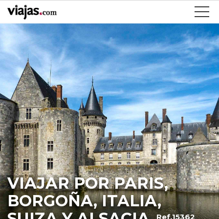
VIAJAR POR PARIS,
BORGOÑA, ITALIA,
SUIZA Y ALSACIA
Ref.15362