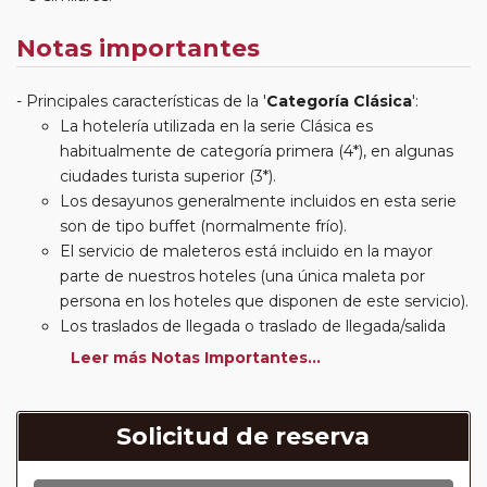
Notas importantes
Principales características de la '
Categoría Clásica
':
La hotelería utilizada en la serie Clásica es
habitualmente de categoría primera (4*), en algunas
ciudades turista superior (3*).
Los desayunos generalmente incluidos en esta serie
son de tipo buffet (normalmente frío).
El servicio de maleteros está incluido en la mayor
parte de nuestros hoteles (una única maleta por
persona en los hoteles que disponen de este servicio).
Los traslados de llegada o traslado de llegada/salida
estarán incluidos según itinerario.
Leer más Notas Importantes...
Usted podrá elegir, en muchos circuitos clásicos
Europeos, añadir a su reserva si lo desea el
suplemento de media pensión (incluirá un número de
Solicitud de reserva
almuerzos o cenas señalado en su itinerario).
En muchos itinerarios le incluimos algunas cenas. En