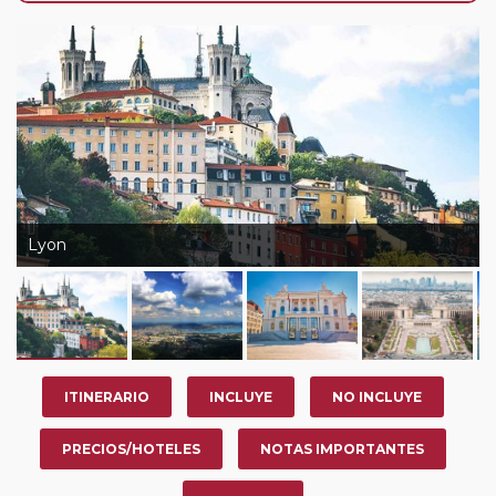
de que usted pueda programar una o más paradas en
su viaje, en la ciudad que desee por período de 1, 3, 4 o
7 noches según circuito y fechas de salida. Es
fundamental que el circuito tenga salida posterior a la
fecha escogida y permita la salida deseada. El
suplemento por parada efectuada es de 40 Euros/52
Dólares por persona. Si la parada se realiza para tomar
otro circuito del mismo proveedor no se abonará este
suplemento.
Lyon
Pasajero Club:
este circuito, en cualquier época del
año, ofrece a los pasajeros que ya hayan viajado con
nosotros en los últimos 3 años y que pertenezcan a
nuestro Club de Pasajeros (cuya obtención se realiza
tras rellenar el cuestionario de satisfacción en "Mi viaje")
ITINERARIO
INCLUYE
NO INCLUYE
o los que estén en luna de miel contarán con un
descuento del 5%.
PRECIOS/HOTELES
NOTAS IMPORTANTES