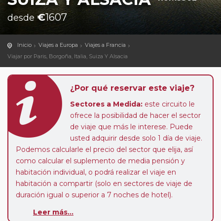
€
1607
desde
Inicio
Viajes a Europa
Viajes a Francia
Viajar por Paris, Borgoña, Italia, Suiza Y Alsacia
¿Por qué reservar este viaje?
Sectores a Medida:
este circuito le
ofrece la posibilidad de hacer el sector
de viaje que más le interese. Puede
usted adquirir desde solo 1 día de viaje.
Podemos calcularle el precio del sector que elija, así
como calcular el suplemento de media pensión y
habitación individual, o podrá realizar el viaje en
habitación a compartir (solo en sectores de viaje de
duración igual o superior a 7 noches de hotel).
Leer más...
Paradas en Ruta:
este circuito admite la posibilidad