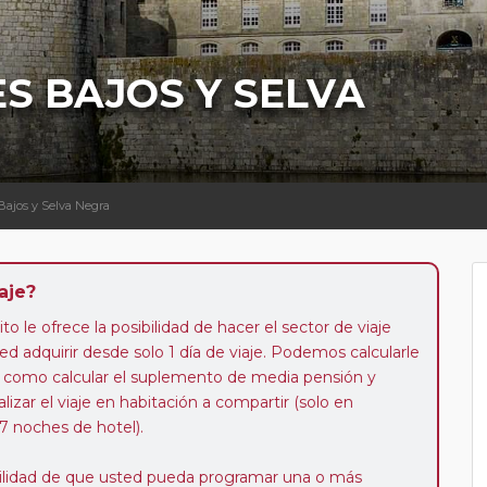
ES BAJOS Y SELVA
 Bajos y Selva Negra
aje?
to le ofrece la posibilidad de hacer el sector de viaje
d adquirir desde solo 1 día de viaje. Podemos calcularle
 así como calcular el suplemento de media pensión y
alizar el viaje en habitación a compartir (solo en
 7 noches de hotel).
ibilidad de que usted pueda programar una o más