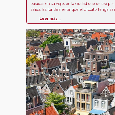
paradas en su viaje, en la ciudad que desee por
salida. Es fundamental que el circuito tenga sali
deseada. El suplemento por parada efectuada es
Leer más...
realiza para tomar otro circuito del mismo pr