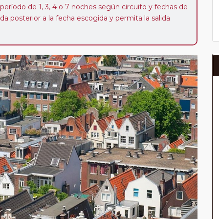
 período de 1, 3, 4 o 7 noches según circuito y fechas de
da posterior a la fecha escogida y permita la salida
 de 40 Euros/52 Dólares por persona. Si la parada se
oveedor no se abonará este suplemento.