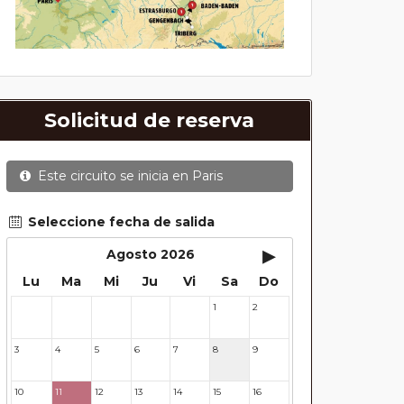
Solicitud de reserva
Este circuito se inicia en
Paris
Seleccione fecha de salida
▸
Agosto 2026
Lu
Ma
Mi
Ju
Vi
Sa
Do
1
2
27
28
29
30
31
3
4
5
6
7
8
9
10
11
12
13
14
15
16