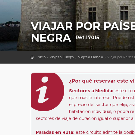
VIAJAR POR PAÍS
NEGRA
Ref.17015
Inicio
Viajes a Europa
Viajes a Francia
Viajar por Países
¿Por qué reservar este vi
Sectores a Medida:
este circui
que más le interese. Puede uste
el precio del sector que elija,
habitación individual, o podrá re
sectores de viaje de duración igual o superior a
Paradas en Ruta:
este circuito admite la pos