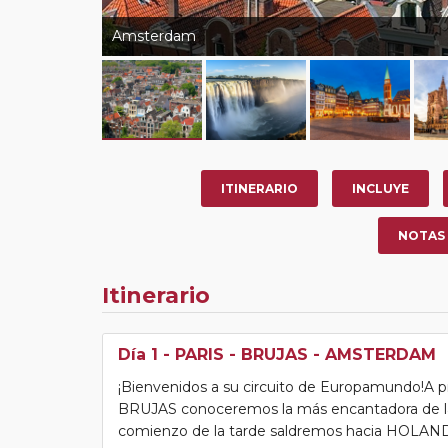
Amsterdam
ITINERARIO
INCLUYE
NOTAS
Itinerario
Día 1
- PARIS - BRUJAS - AMSTERDAM
¡Bienvenidos a su circuito de Europamundo!A 
BRUJAS conoceremos la más encantadora de las
comienzo de la tarde saldremos hacia HOLA