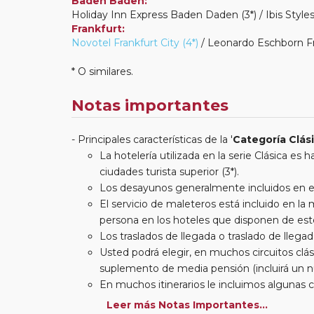
Baden Baden:
Holiday Inn Express Baden Daden (3*) / Ibis Style
Frankfurt:
Novotel Frankfurt City (4*)
/ Leonardo Eschborn Fra
* O similares.
Notas importantes
Principales características de la '
Categoría Clás
La hotelería utilizada en la serie Clásica es
ciudades turista superior (3*).
Los desayunos generalmente incluidos en est
El servicio de maleteros está incluido en l
persona en los hoteles que disponen de este
Los traslados de llegada o traslado de llegada
Usted podrá elegir, en muchos circuitos clási
suplemento de media pensión (incluirá un n
En muchos itinerarios le incluimos algunas 
entradas a museos y monumentos no se encu
Leer más Notas Importantes...