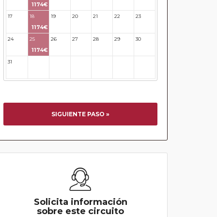
1174€
17
18
19
20
21
22
23
1174€
24
25
26
27
28
29
30
1174€
31
32
33
34
35
36
37
SIGUIENTE PASO »
Solicita información
sobre este circuito