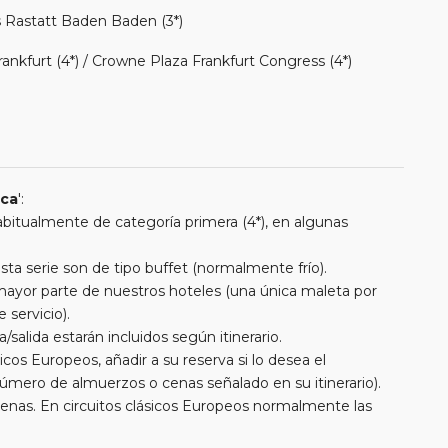
s Rastatt Baden Baden (3*)
nkfurt (4*) / Crowne Plaza Frankfurt Congress (4*)
ica
':
 habitualmente de categoría primera (4*), en algunas
a serie son de tipo buffet (normalmente frío).
a mayor parte de nuestros hoteles (una única maleta por
 servicio).
/salida estarán incluidos según itinerario.
cos Europeos, añadir a su reserva si lo desea el
úmero de almuerzos o cenas señalado en su itinerario).
cenas. En circuitos clásicos Europeos normalmente las
entran incluidas mientras que en viajes regionales y