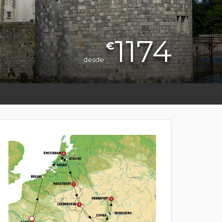
1174
€
desde