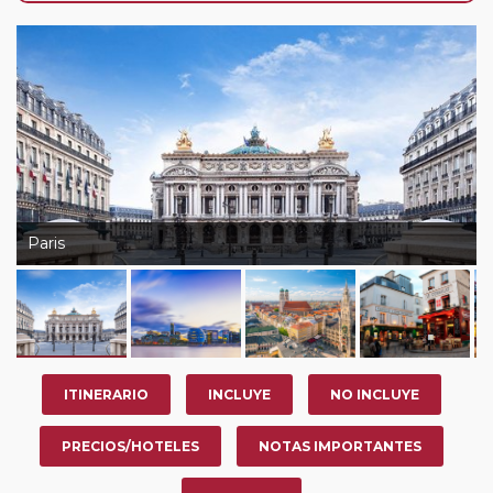
de que usted pueda programar una o más paradas en
su viaje, en la ciudad que desee por período de 1, 3, 4 o
7 noches según circuito y fechas de salida. Es
fundamental que el circuito tenga salida posterior a la
fecha escogida y permita la salida deseada. El
suplemento por parada efectuada es de 40 Euros/52
Dólares por persona. Si la parada se realiza para tomar
otro circuito del mismo proveedor no se abonará este
suplemento.
Paris
ITINERARIO
INCLUYE
NO INCLUYE
PRECIOS/HOTELES
NOTAS IMPORTANTES