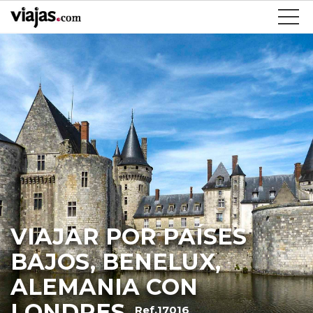
VIAJAR POR PAÍSES
BAJOS, BENELUX,
ALEMANIA CON
LONDRES
Ref.17016