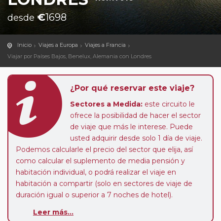
€
1698
desde
Inicio
Viajes a Europa
Viajes a Francia
Viajar por Países Bajos, Benelux, Alemania con Londres
¿Por qué reservar este viaje?
Sectores a Medida:
este circuito le
ofrece la posibilidad de hacer el sector
de viaje que más le interese. Puede
usted adquirir desde solo 1 día de viaje.
Podemos calcularle el precio del sector que elija, así
como calcular el suplemento de media pensión y
habitación individual, o podrá realizar el viaje en
habitación a compartir (solo en sectores de viaje de
duración igual o superior a 7 noches de hotel).
Leer más...
Paradas en Ruta:
este circuito admite la posibilidad