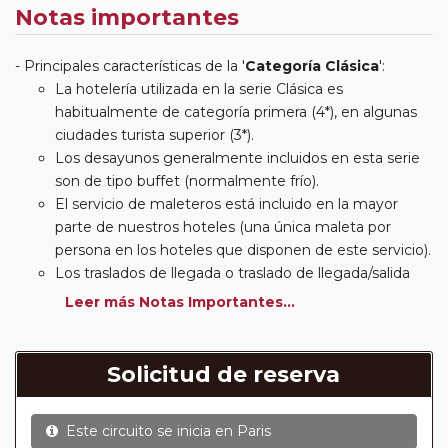
Notas importantes
Principales características de la '
Categoría Clásica
':
La hotelería utilizada en la serie Clásica es
habitualmente de categoría primera (4*), en algunas
ciudades turista superior (3*).
Los desayunos generalmente incluidos en esta serie
son de tipo buffet (normalmente frío).
El servicio de maleteros está incluido en la mayor
parte de nuestros hoteles (una única maleta por
persona en los hoteles que disponen de este servicio).
Los traslados de llegada o traslado de llegada/salida
estarán incluidos según itinerario.
Leer más Notas Importantes...
Usted podrá elegir, en muchos circuitos clásicos
Europeos, añadir a su reserva si lo desea el
suplemento de media pensión (incluirá un número de
Solicitud de reserva
almuerzos o cenas señalado en su itinerario).
En muchos itinerarios le incluimos algunas cenas. En
Este circuito se inicia en
Paris
circuitos clásicos Europeos normalmente las entradas