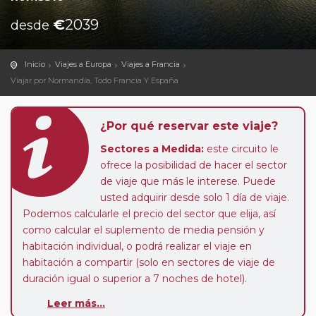
€
2039
desde
Inicio
Viajes a Europa
Viajes a Francia
Viajar por Normandía, Todo Francia Y España
¿Por qué reservar este viaje?
Sectores a Medida:
este circuito le
ofrece la posibilidad de hacer el sector
de viaje que más le interese. Puede
usted adquirir desde solo 1 día de viaje.
Podemos calcularle el precio del sector que elija, así
como calcular el suplemento de media pensión y
habitación individual, o podrá realizar el viaje en
habitación a compartir (solo en sectores de viaje de
duración igual o superior a 7 noches de hotel).
Paradas en Ruta:
este circuito admite la posibilidad
Leer más...
de que usted pueda programar una o más paradas en