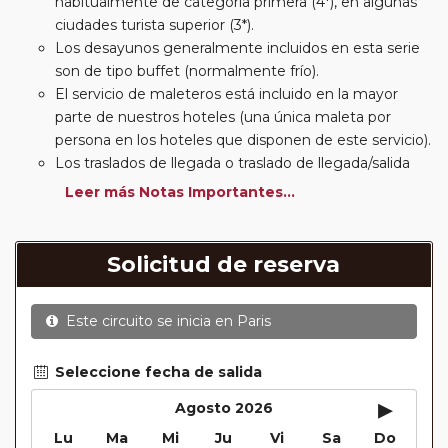
habitualmente de categoría primera (4*), en algunas
ciudades turista superior (3*).
Los desayunos generalmente incluidos en esta serie
son de tipo buffet (normalmente frío).
El servicio de maleteros está incluido en la mayor
parte de nuestros hoteles (una única maleta por
persona en los hoteles que disponen de este servicio).
Los traslados de llegada o traslado de llegada/salida
estarán incluidos según itinerario.
Leer más Notas Importantes...
Usted podrá elegir, en muchos circuitos clásicos
Europeos, añadir a su reserva si lo desea el
suplemento de media pensión (incluirá un número de
Solicitud de reserva
almuerzos o cenas señalado en su itinerario).
En muchos itinerarios le incluimos algunas cenas. En
Este circuito se inicia en
Paris
circuitos clásicos Europeos normalmente las entradas
a museos y monumentos no se encuentran incluidas
mientras que en viajes regionales y otros viajes
Seleccione fecha de salida
incluimos muchas de las entradas. En todos los
▸
Agosto 2026
circuitos incluimos visitas con guías locales en las
Lu
Ma
Mi
Ju
Vi
Sa
Do
principales ciudades, en muchos incluimos diferentes