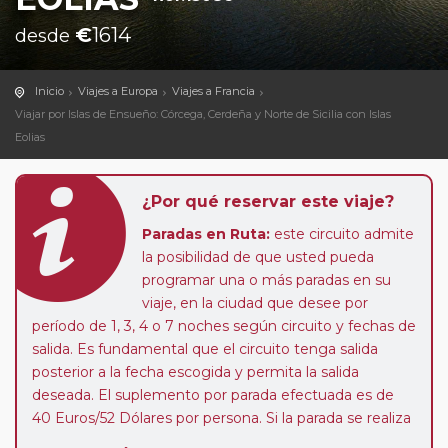
€
1614
desde
Inicio
Viajes a Europa
Viajes a Francia
Viajar por Islas de Ensueño: Córcega, Cerdeña y Norte de Sicilia con Islas
Eolias
¿Por qué reservar este viaje?
Paradas en Ruta:
este circuito admite
la posibilidad de que usted pueda
programar una o más paradas en su
viaje, en la ciudad que desee por
período de 1, 3, 4 o 7 noches según circuito y fechas de
salida. Es fundamental que el circuito tenga salida
posterior a la fecha escogida y permita la salida
deseada. El suplemento por parada efectuada es de
40 Euros/52 Dólares por persona. Si la parada se realiza
para tomar otro circuito del mismo proveedor no se