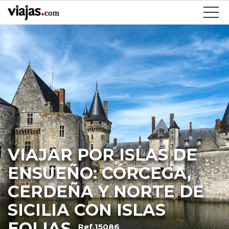
VIAJAR POR ISLAS DE
ENSUEÑO: CÓRCEGA,
CERDEÑA Y NORTE DE
SICILIA CON ISLAS
EOLIAS
Ref.15086