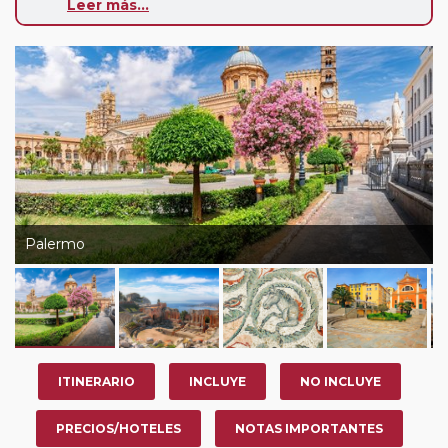
Leer más...
abonará este suplemento.
Pasajero Club:
este circuito, en cualquier época del
año, ofrece a los pasajeros que ya hayan viajado con
nosotros en los últimos 3 años y que pertenezcan a
nuestro Club de Pasajeros (cuya obtención se realiza
tras rellenar el cuestionario de satisfacción en "Mi viaje")
o los que estén en luna de miel contarán con un
descuento del 5%.
Palermo
ITINERARIO
INCLUYE
NO INCLUYE
PRECIOS/HOTELES
NOTAS IMPORTANTES