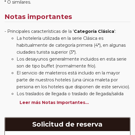
* O similares.
Notas importantes
Principales características de la '
Categoría Clásica
':
La hotelería utilizada en la serie Clásica es
habitualmente de categoría primera (4*), en algunas
ciudades turista superior (3*).
Los desayunos generalmente incluidos en esta serie
son de tipo buffet (normalmente frío).
El servicio de maleteros está incluido en la mayor
parte de nuestros hoteles (una única maleta por
persona en los hoteles que disponen de este servicio).
Los traslados de llegada o traslado de llegada/salida
estarán incluidos según itinerario.
Leer más Notas Importantes...
Usted podrá elegir, en muchos circuitos clásicos
Europeos, añadir a su reserva si lo desea el
suplemento de media pensión (incluirá un número de
Solicitud de reserva
almuerzos o cenas señalado en su itinerario).