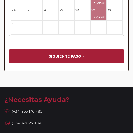
pasajeros pertenecientes al
Pasajero Club
2699€
Circuitos con Avión incluido:
En aquellos circuitos que
24
25
26
27
28
29
30
tienen vuelos internos incluidos, hay una fecha límite para
2732€
poder emitir billetes. Las reservas/emisión de los vuelos se
31
32
33
34
35
36
37
realizarán con los datos / documentación presentada por el
cliente o que conste en su reserva. Una vez realizada la
reserva y emitido el billete, un error posterior en el nombre
o un nombre incompleto, puede provocar la invalidez del
billete emitido y la necesidad de tener que emitir un nuevo
SIGUIENTE PASO »
billete. No nos responsabilizaremos de los gastos
generados de cancelación y nueva emisión. Hacer una
reserva nueva puede implicar la posibilidad de no conseguir
plazas en los mismos vuelos previstos. Las compañías
aéreas se reservan el derecho de que un billete con un
nombre que no coincida con el que aparece en el
¿Necesitas Ayuda?
pasaporte pueda ser motivo para denegar el embarque a
un viajero.
(+34) 958 170 485
Circuitos con Avión / Tren incluidos:
Las compañías
(+34) 676 231 066
aéreas aceptan facturar un bulto de un máximo 20 kg por
persona. En caso de llevar sobrepeso, deberá abonar