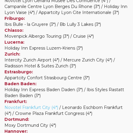
Novotel Lyon Gerland Musee Des Confluence (4*) /
Campanile Centre Lyon Berges Du Rhone (3*) / Holiday Inn
Lyon Vaise (4*) / Appartcity Lyon Cite Internationale (3*)
Friburgo:
Ibis Bulle - la Gruyere (3*) / Bb Lully 3 Lakes (3*)
Chiasso:
Movenpick Albergo Touring (3*) / Cruise (4*)
Lucerna:
Holiday Inn Express Luzern-Kriens (3*)
Zurich:
Intercity Zurich Airport (4*) / Mercure Zurich City (4*) /
Radisson Hotel & Suites Zurich (3*)
Estrasburgo:
Appartcity Confort Strasbourg Centre (3*)
Baden Baden:
Holiday Inn Express Baden Daden (3*) / Ibis Styles Rastatt
Baden Baden (3*)
Frankfurt:
Novotel Frankfurt City (4*)
/ Leonardo Eschborn Frankfurt
(4*) / Crowne Plaza Frankfurt Congress (4*)
Dortmund:
Moxy Dortmund City (4*)
Hannover: