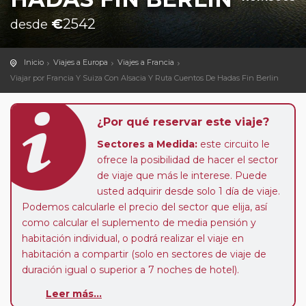
€
2542
desde
Inicio
Viajes a Europa
Viajes a Francia
Viajar por Francia Y Suiza Con Alsacia Y Ruta Cuentos De Hadas Fin Berlin
¿Por qué reservar este viaje?
Sectores a Medida:
este circuito le
ofrece la posibilidad de hacer el sector
de viaje que más le interese. Puede
usted adquirir desde solo 1 día de viaje.
Podemos calcularle el precio del sector que elija, así
como calcular el suplemento de media pensión y
habitación individual, o podrá realizar el viaje en
habitación a compartir (solo en sectores de viaje de
duración igual o superior a 7 noches de hotel).
Paradas en Ruta:
este circuito admite la posibilidad
Leer más...
de que usted pueda programar una o más paradas en