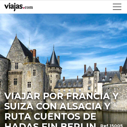
VIAJAR POR FRANCIA Y
SUIZA CON ALSACIA Y
RUTA CUENTOS DE
HADAS FIN BERLIN
Ref.15005