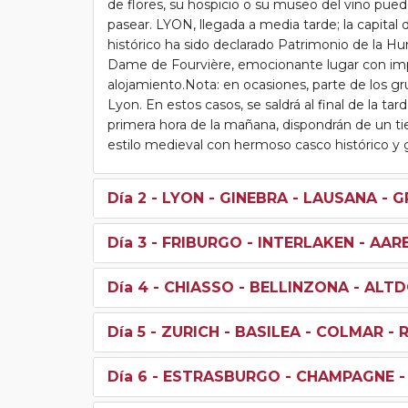
de flores, su hospicio o su museo del vino pued
pasear. LYON, llegada a media tarde; la capital d
histórico ha sido declarado Patrimonio de la Hu
Dame de Fourvière, emocionante lugar con impre
alojamiento.Nota: en ocasiones, parte de los g
Lyon. En estos casos, se saldrá al final de la t
primera hora de la mañana, dispondrán de un ti
estilo medieval con hermoso casco histórico y gr
Día 2
- LYON - GINEBRA - LAUSANA - 
Día 3
- FRIBURGO - INTERLAKEN - AA
Día 4
- CHIASSO - BELLINZONA - ALTD
Día 5
- ZURICH - BASILEA - COLMAR -
Día 6
- ESTRASBURGO - CHAMPAGNE - 