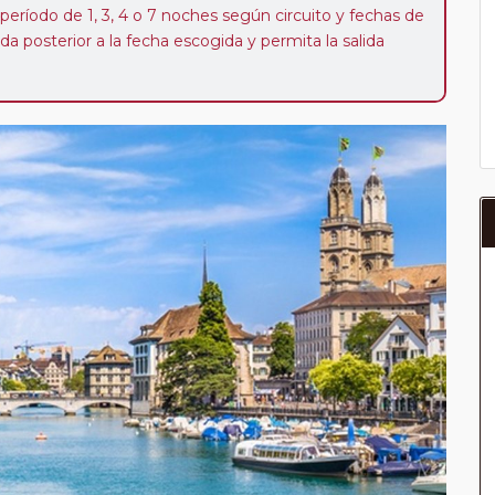
 período de 1, 3, 4 o 7 noches según circuito y fechas de
da posterior a la fecha escogida y permita la salida
 de 40 Euros/52 Dólares por persona. Si la parada se
oveedor no se abonará este suplemento.