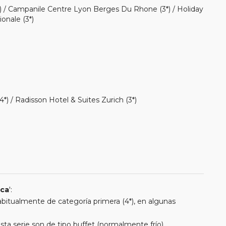
 / Campanile Centre Lyon Berges Du Rhone (3*) / Holiday
ionale (3*)
(4*) / Radisson Hotel & Suites Zurich (3*)
ica
':
 habitualmente de categoría primera (4*), en algunas
a serie son de tipo buffet (normalmente frío).