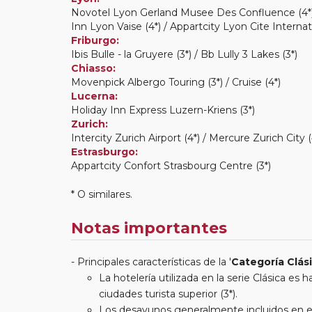
Novotel Lyon Gerland Musee Des Confluence (4*)
Inn Lyon Vaise (4*) / Appartcity Lyon Cite Internat
Friburgo:
Ibis Bulle - la Gruyere (3*) / Bb Lully 3 Lakes (3*)
Chiasso:
Movenpick Albergo Touring (3*) / Cruise (4*)
Lucerna:
Holiday Inn Express Luzern-Kriens (3*)
Zurich:
Intercity Zurich Airport (4*) / Mercure Zurich City 
Estrasburgo:
Appartcity Confort Strasbourg Centre (3*)
* O similares.
Notas importantes
Principales características de la '
Categoría Clás
La hotelería utilizada en la serie Clásica es
ciudades turista superior (3*).
Los desayunos generalmente incluidos en est