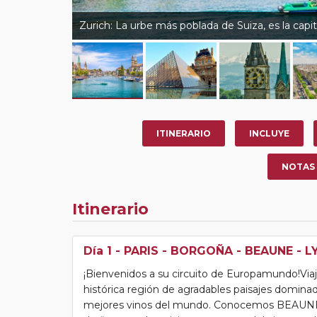
Zurich: La urbe más poblada de Suiza, es la capital
ITINERARIO
INCLUYE
NOTAS
Itinerario
Día 1
- PARIS - BORGOÑA - BEAUNE - L
¡Bienvenidos a su circuito de Europamundo!Viaj
histórica región de agradables paisajes domin
mejores vinos del mundo. Conocemos BEAUNE en 