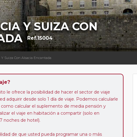
CIA Y SUIZA CON
ADA
Ref.15004
ia Y Suiza Con Alsacia Encantada
aje?
to le ofrece la posibilidad de hacer el sector de viaje
d adquirir desde solo 1 día de viaje. Podemos calcularle
 así como calcular el suplemento de media pensión y
alizar el viaje en habitación a compartir (solo en
 7 noches de hotel).
ibilidad de que usted pueda programar una o más