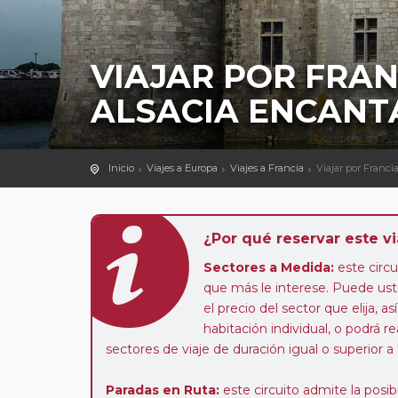
VIAJAR POR FRAN
ALSACIA ENCANT
Inicio
Viajes a Europa
Viajes a Francia
Viajar por Franc
¿Por qué reservar este vi
Sectores a Medida:
este circui
que más le interese. Puede uste
el precio del sector que elija,
habitación individual, o podrá re
sectores de viaje de duración igual o superior a
Paradas en Ruta:
este circuito admite la pos