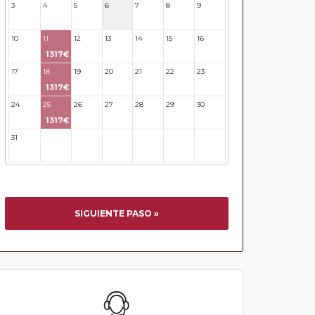
3
4
5
6
7
8
9
10
11
12
13
14
15
16
1317€
17
18
19
20
21
22
23
1317€
24
25
26
27
28
29
30
1317€
31
32
33
34
35
36
37
SIGUIENTE PASO »