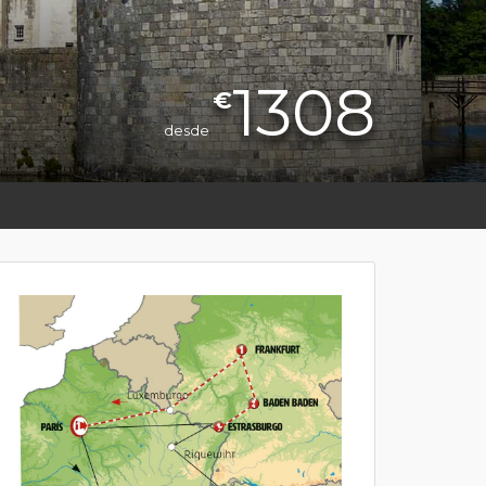
1308
€
desde