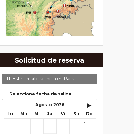
Solicitud de reserva
Este circuito se inicia en
Paris
Seleccione fecha de salida
▸
Agosto 2026
Lu
Ma
Mi
Ju
Vi
Sa
Do
1
2
27
28
29
30
31