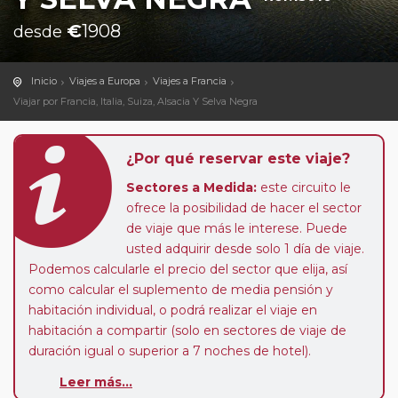
€
1908
desde
Inicio
Viajes a Europa
Viajes a Francia
Viajar por Francia, Italia, Suiza, Alsacia Y Selva Negra
¿Por qué reservar este viaje?
Sectores a Medida:
este circuito le
ofrece la posibilidad de hacer el sector
de viaje que más le interese. Puede
usted adquirir desde solo 1 día de viaje.
Podemos calcularle el precio del sector que elija, así
como calcular el suplemento de media pensión y
habitación individual, o podrá realizar el viaje en
habitación a compartir (solo en sectores de viaje de
duración igual o superior a 7 noches de hotel).
Paradas en Ruta:
este circuito admite la posibilidad
Leer más...
de que usted pueda programar una o más paradas en