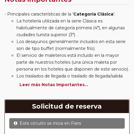
Principales características de la '
Categoría Clásica
':
La hotelería utilizada en la serie Clásica es
habitualmente de categoría primera (4*), en algunas
ciudades turista superior (3*).
Los desayunos generalmente incluidos en esta serie
son de tipo buffet (normalmente frío).
El servicio de maleteros está incluido en la mayor
parte de nuestros hoteles (una única maleta por
persona en los hoteles que disponen de este servicio).
Los traslados de llegada o traslado de llegada/salida
estarán incluidos según itinerario.
Leer más Notas Importantes...
Usted podrá elegir, en muchos circuitos clásicos
Europeos, añadir a su reserva si lo desea el
suplemento de media pensión (incluirá un número de
Solicitud de reserva
almuerzos o cenas señalado en su itinerario).
En muchos itinerarios le incluimos algunas cenas. En
Este circuito se inicia en
Paris
circuitos clásicos Europeos normalmente las entradas
a museos y monumentos no se encuentran incluidas