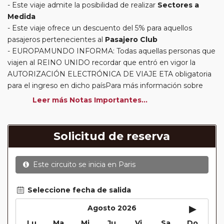
Este viaje admite la posibilidad de realizar
Sectores a
Medida
Este viaje ofrece un descuento del 5% para aquellos
pasajeros pertenecientes al
Pasajero Club
EUROPAMUNDO INFORMA: Todas aquellas personas que
viajen al REINO UNIDO recordar que entró en vigor la
AUTORIZACIÓN ELECTRÓNICA DE VIAJE ETA obligatoria
para el ingreso en dicho paísPara más información sobre
este requisito y cómo realizar su solicitud, le invitamos a
Leer más Notas Importantes...
visitar el siguiente enlace oficial:
https://www.gov.uk/guidance/apply-for-an-electronic-travel-
authorisation-eta
Solicitud de reserva
Circuitos con Avión incluido:
En aquellos circuitos que
tienen vuelos internos incluidos, hay una fecha límite para
Este circuito se inicia en
Paris
poder emitir billetes. Las reservas/emisión de los vuelos se
realizarán con los datos / documentación presentada por el
cliente o que conste en su reserva. Una vez realizada la
Seleccione fecha de salida
reserva y emitido el billete, un error posterior en el nombre
▸
Agosto 2026
o un nombre incompleto, puede provocar la invalidez del
Lu
Ma
Mi
Ju
Vi
Sa
Do
billete emitido y la necesidad de tener que emitir un nuevo