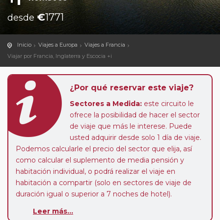
€
1771
desde
Inicio
Viajes a Europa
Viajes a Francia
Viajar por Francia, Inglaterra y Escocia +i
¿Por qué reservar este viaje?
Sectores a Medida:
este circuito le
ofrece la posibilidad de hacer el sector
de viaje que más le interese. Puede
usted adquirir desde solo 1 día de viaje.
Podemos calcularle el precio del sector que elija, así
como calcular el suplemento de media pensión y
habitación individual, o podrá realizar el viaje en
habitación a compartir (solo en sectores de viaje de
duración igual o superior a 7 noches de hotel).
Paradas en Ruta:
este circuito admite la posibilidad
Leer más...
de que usted pueda programar una o más paradas en