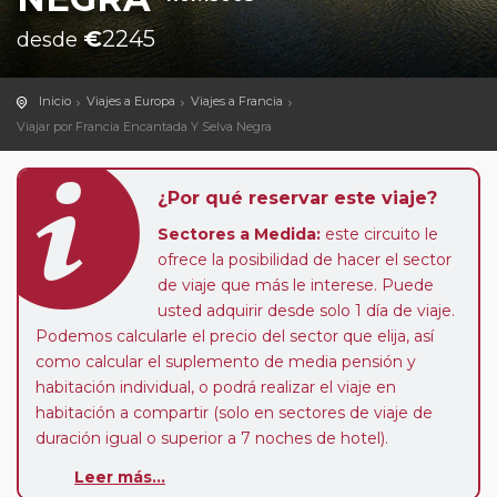
€
2245
desde
Inicio
Viajes a Europa
Viajes a Francia
Viajar por Francia Encantada Y Selva Negra
¿Por qué reservar este viaje?
Sectores a Medida:
este circuito le
ofrece la posibilidad de hacer el sector
de viaje que más le interese. Puede
usted adquirir desde solo 1 día de viaje.
Podemos calcularle el precio del sector que elija, así
como calcular el suplemento de media pensión y
habitación individual, o podrá realizar el viaje en
habitación a compartir (solo en sectores de viaje de
duración igual o superior a 7 noches de hotel).
Paradas en Ruta:
este circuito admite la posibilidad
Leer más...
de que usted pueda programar una o más paradas en