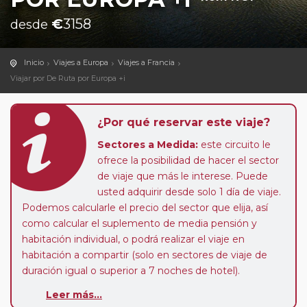
€
3158
desde
Inicio
Viajes a Europa
Viajes a Francia
Viajar por De Ruta por Europa +i
¿Por qué reservar este viaje?
Sectores a Medida:
este circuito le
ofrece la posibilidad de hacer el sector
de viaje que más le interese. Puede
usted adquirir desde solo 1 día de viaje.
Podemos calcularle el precio del sector que elija, así
como calcular el suplemento de media pensión y
habitación individual, o podrá realizar el viaje en
habitación a compartir (solo en sectores de viaje de
duración igual o superior a 7 noches de hotel).
Paradas en Ruta:
este circuito admite la posibilidad
Leer más...
de que usted pueda programar una o más paradas en