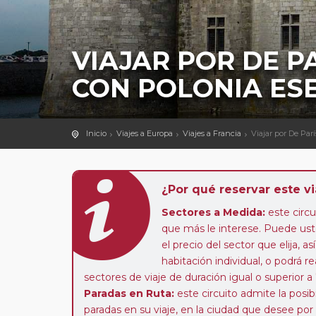
VIAJAR POR DE P
CON POLONIA ES
Inicio
Viajes a Europa
Viajes a Francia
Viajar por De Par
¿Por qué reservar este vi
Sectores a Medida:
este circui
que más le interese. Puede uste
el precio del sector que elija,
habitación individual, o podrá re
sectores de viaje de duración igual o superior a
Paradas en Ruta:
este circuito admite la pos
paradas en su viaje, en la ciudad que desee por