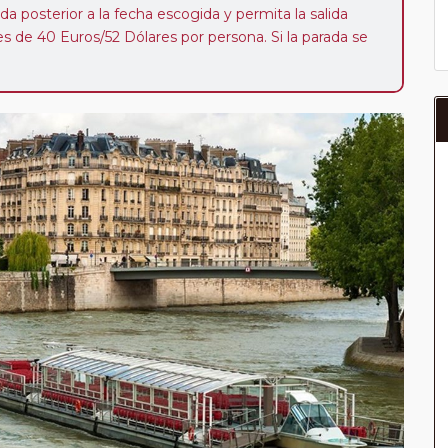
da posterior a la fecha escogida y permita la salida
 de 40 Euros/52 Dólares por persona. Si la parada se
oveedor no se abonará este suplemento.
a del año, ofrece a los pasajeros que ya hayan viajado
enezcan a nuestro Club de Pasajeros (cuya obtención se
ión en "Mi viaje") o los que estén en luna de miel