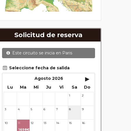
Solicitud de reserva
Este circuito se inicia en
Paris
Seleccione fecha de salida
▸
Agosto 2026
Lu
Ma
Mi
Ju
Vi
Sa
Do
1
2
27
28
29
30
31
3
4
5
6
7
8
9
10
11
12
13
14
15
16
1698€