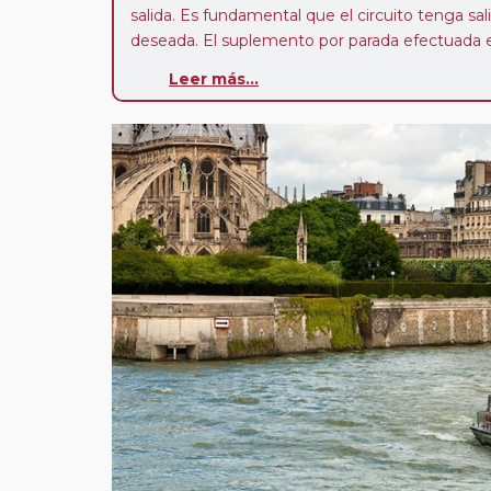
salida. Es fundamental que el circuito tenga sali
deseada. El suplemento por parada efectuada es
realiza para tomar otro circuito del mismo pr
Leer más...
Pasajero Club:
este circuito, en cualquier époc
con nosotros en los últimos 3 años y que pert
realiza tras rellenar el cuestionario de satisfacc
contarán con un descuento del 5%.