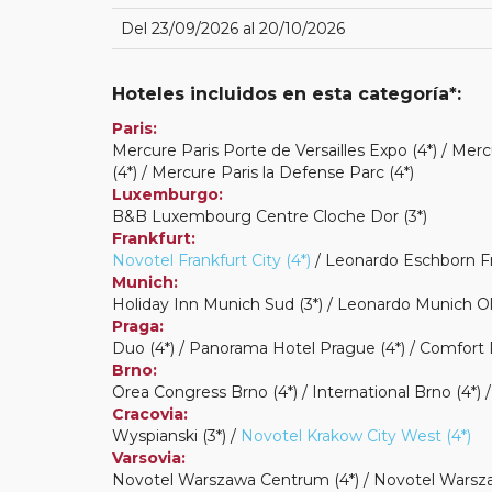
Del 23/09/2026 al 20/10/2026
Hoteles incluidos en esta categoría*:
Paris:
Mercure Paris Porte de Versailles Expo (4*) / Merc
(4*) / Mercure Paris la Defense Parc (4*)
Luxemburgo:
B&B Luxembourg Centre Cloche Dor (3*)
Frankfurt:
Novotel Frankfurt City (4*)
/ Leonardo Eschborn Fra
Munich:
Holiday Inn Munich Sud (3*) / Leonardo Munich Oli
Praga:
Duo (4*) / Panorama Hotel Prague (4*) / Comfort P
Brno:
Orea Congress Brno (4*) / International Brno (4*) 
Cracovia:
Wyspianski (3*) /
Novotel Krakow City West (4*)
Varsovia:
Novotel Warszawa Centrum (4*) / Novotel Warszawa