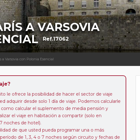
ARÍS A VARSOVIA
ENCIAL
Ref.17062
ís a Varsovia con Polonia Esencial
aje?
to le ofrece la posibilidad de hacer el sector de viaje
d adquirir desde solo 1 día de viaje. Podemos calcularle
 así como calcular el suplemento de media pensión y
alizar el viaje en habitación a compartir (solo en
 7 noches de hotel).
ibilidad de que usted pueda programar una o más
 período de 1, 3, 4 o 7 noches según circuito y fechas de