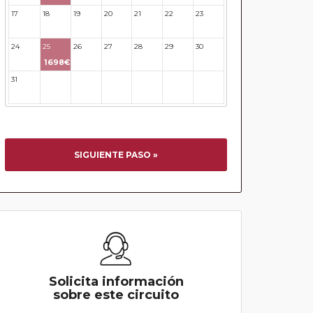
17
18
19
20
21
22
23
24
25
26
27
28
29
30
1698€
31
32
33
34
35
36
37
SIGUIENTE PASO »
Solicita información
sobre este circuito