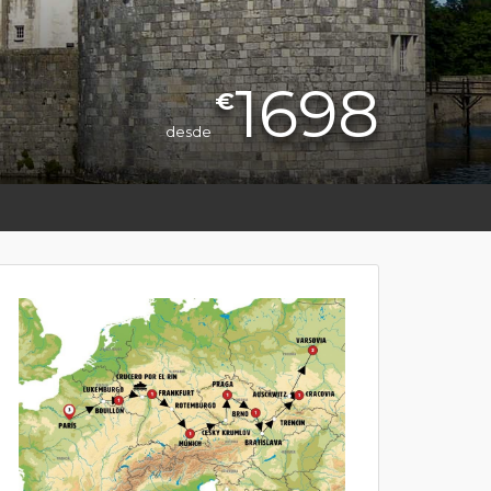
1698
€
desde